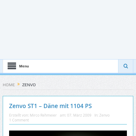
Menu
HOME
ZENVO
Zenvo ST1 – Däne mit 1104 PS
Erstellt von:
Mirco Rehmeier
am:
07. März 2009
In:
Zenvo
1 Comment