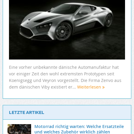
Eine vorher unbekannte dänische Automanufaktur hat
vor einiger Zeit den wohl extremsten Prototypen seit
Koenigsegg und Veyron vorgestellt. Die Firma Zenvo aus
dem dänischen Viby existiert er...
Weiterlesen
LETZTE ARTIKEL
Motorrad richtig warten: Welche Ersatzteile
und welches Zubehör wirklich zählen