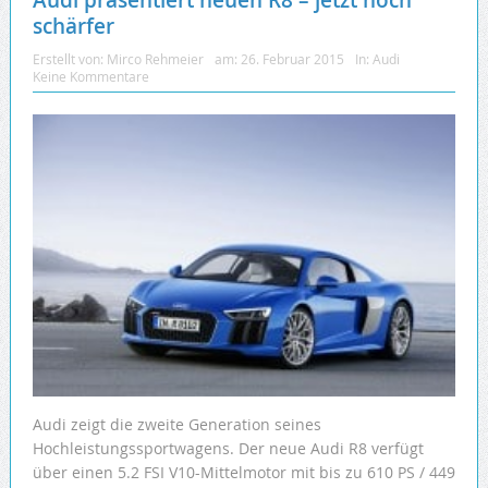
Audi präsentiert neuen R8 – jetzt noch
schärfer
Erstellt von:
Mirco Rehmeier
am:
26. Februar 2015
In:
Audi
Keine Kommentare
Audi zeigt die zweite Generation seines
Hochleistungssportwagens. Der neue Audi R8 verfügt
über einen 5.2 FSI V10-Mittelmotor mit bis zu 610 PS / 449