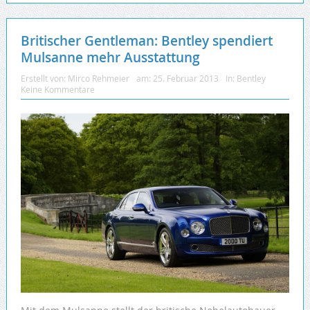
Britischer Gentleman: Bentley spendiert
Mulsanne mehr Ausstattung
Erstellt von:
Mirco Rehmeier
am:
25. Februar 2013
In:
Bentley
Keine Kommentare