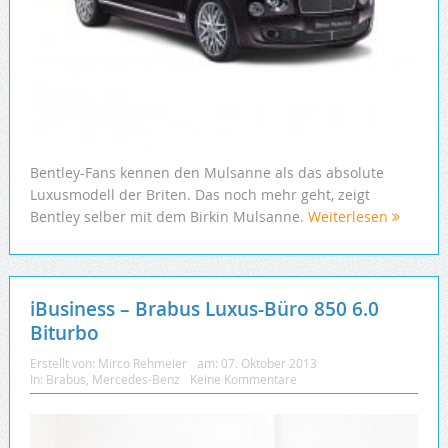
Bentley-Fans kennen den Mulsanne als das absolute
Luxusmodell der Briten. Das noch mehr geht, zeigt
Bentley selber mit dem Birkin Mulsanne.
Weiterlesen
iBusiness – Brabus Luxus-Büro 850 6.0
Biturbo
Erstellt von:
Mirco Rehmeier
am:
07. Oktober 2013
In:
Brabus
,
Mercedes-Benz
Keine Kommentare