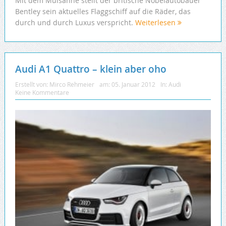
Mit dem Mulsanne stellt der britische Nobelautobauer
Bentley sein aktuelles Flaggschiff auf die Räder, das
durch und durch Luxus verspricht.
Weiterlesen
Audi A1 Quattro – klein aber oho
Erstellt von:
Mirco Rehmeier
am:
05. Januar 2012
In:
Audi
Keine Kommentare