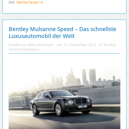
kW.
Weiterlesen
Bentley Mulsanne Speed – Das schnellste
Luxusautomobil der Welt
Erstellt von:
Mirco Rehmeier
am:
16. September 2014
In:
Bentley
Keine Kommentare