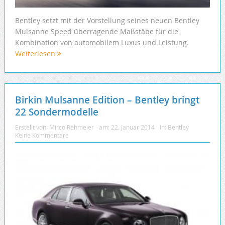
Bentley setzt mit der Vorstellung seines neuen Bentley
Mulsanne Speed überragende Maßstäbe für die
Kombination von automobilem Luxus und Leistung.
Weiterlesen
Birkin Mulsanne Edition – Bentley bringt
22 Sondermodelle
Erstellt von:
Mirco Rehmeier
am:
22. Januar 2014
In:
Bentley
Keine Kommentare