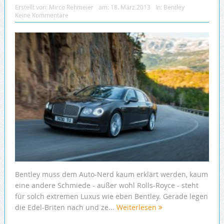
Erstellt von:
Mirco Rehmeier
am:
18. März 2013
In:
Bentley
Keine Kommentare
Bentley muss dem Auto-Nerd kaum erklärt werden, kaum
eine andere Schmiede - außer wohl Rolls-Royce - steht
für solch extremen Luxus wie eben Bentley. Gerade legen
die Edel-Briten nach und ze...
Weiterlesen