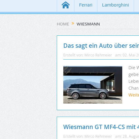
Ferrari
Lamborghini
HOME
WIESMANN
Das sagt ein Auto über sei
Erstellt von:
Mirco Rehmeier
am:
02. Mai 
Die 
gebe
Lebe
Char
Weit
Wiesmann GT MF4-CS mit 
Erstellt von:
Mirco Rehmeier
am:
28. Augu