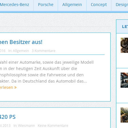
Mercedes-Benz
Porsche
Allgemein
Concept
Desig
LE
nen Besitzer aus!
2016
In:
Allgemein
3 Kommentare
Wahl einer Automarke, sowie das jeweilige Modell
n in der heutigen Zeit Auskunft über die
nsphilosophie sowie die Fahrweise und den
akter. Da in Deutschland das Automobil das...
erlesen
420 PS
st 2013
In:
Wiesmann
Keine Kommentare