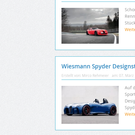
Scho
Renn
Stüc
Weit
Wiesmann Spyder Designst
Erstellt von:
Mirco Rehmeier
am:
07. März
Auf 
Spor
Desi
Spyd
Weit