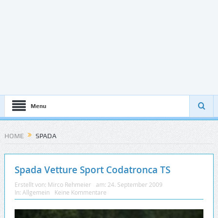
Menu
HOME
SPADA
Spada Vetture Sport Codatronca TS
Erstellt von:
Mirco Rehmeier
am:
24. September 2009
In:
Allgemein
Keine Kommentare