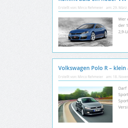
Erstellt von:
Mirco Rehmeier
am:
29. März
Wer e
der 
2,9-
Volkswagen Polo R – klein
Erstellt von:
Mirco Rehmeier
am:
18. Nove
Darf
Spor
Sport
Versi