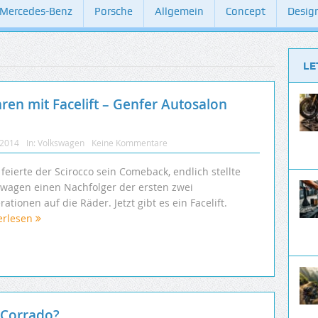
Mercedes-Benz
Porsche
Allgemein
Concept
Desig
LE
ren mit Facelift – Genfer Autosalon
 2014
In:
Volkswagen
Keine Kommentare
feierte der Scirocco sein Comeback, endlich stellte
swagen einen Nachfolger der ersten zwei
ationen auf die Räder. Jetzt gibt es ein Facelift.
erlesen
 Corrado?