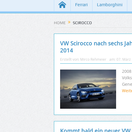
Ferrari
Lamborghini
HOME
SCIROCCO
VW Scirocco nach sechs Jah
2014
Erstellt von:
Mirco Rehmeier
am:
07. März
2008 
Volk
Gener
Weit
Kommt bald ein neuer VW