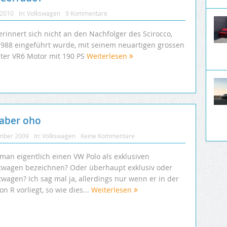
 2010
In:
Volkswagen
9 Kommentare
rinnert sich nicht an den Nachfolger des Scirocco,
1988 eingeführt wurde, mit seinem neuartigen grossen
Liter VR6 Motor mit 190 PS
Weiterlesen
 aber oho
mber 2009
In:
Volkswagen
Keine Kommentare
 man eigentlich einen VW Polo als exklusiven
twagen bezeichnen? Oder überhaupt exklusiv oder
wagen? Ich sag mal ja, allerdings nur wenn er in der
on R vorliegt, so wie dies...
Weiterlesen