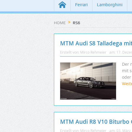
Ferrari
Lamborghini
HOME
RS6
MTM Audi S8 Talladega mit
Erstellt von:
Mirco Rehmeier
am:
17. Deze
Der 
mit 
oder
Weit
MTM Audi R8 V10 Biturbo 
Erstellt von:
Mirco Rehmeier
am:
03. März