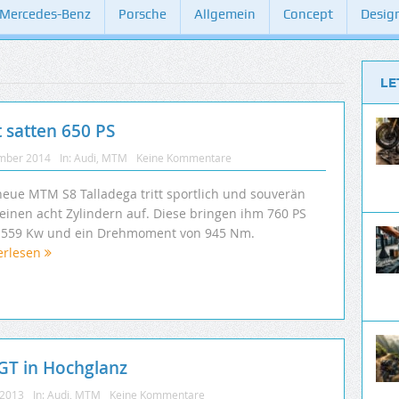
Mercedes-Benz
Porsche
Allgemein
Concept
Desig
LE
 satten 650 PS
mber 2014
In:
Audi
,
MTM
Keine Kommentare
neue MTM S8 Talladega tritt sportlich und souverän
seinen acht Zylindern auf. Diese bringen ihm 760 PS
 559 Kw und ein Drehmoment von 945 Nm.
erlesen
GT in Hochglanz
 2013
In:
Audi
,
MTM
Keine Kommentare