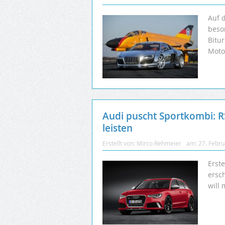
Auf 
beso
Bitur
Motor
Audi puscht Sportkombi: RS
leisten
Erstellt von:
Mirco Rehmeier
am:
27. Febr
Erst
ersch
will