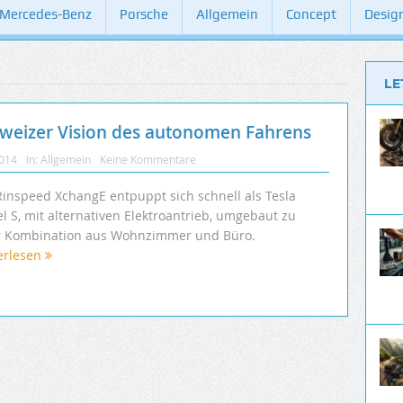
Mercedes-Benz
Porsche
Allgemein
Concept
Desig
LE
hweizer Vision des autonomen Fahrens
2014
In:
Allgemein
Keine Kommentare
Rinspeed XchangE entpuppt sich schnell als Tesla
l S, mit alternativen Elektroantrieb, umgebaut zu
r Kombination aus Wohnzimmer und Büro.
erlesen