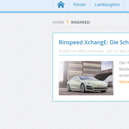
Ferrari
Lamborghini
HOME
RINSPEED
Rinspeed XchangE: Die Sc
Erstellt von:
Mirco Rehmeier
am:
14. Mai 
Der 
Mode
eine
Weit