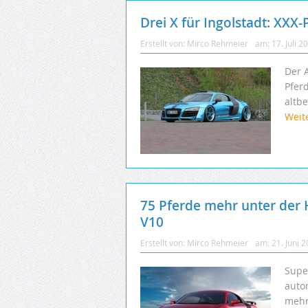
Drei X für Ingolstadt: XXX
Erstellt von:
Mirco Rehmeier
am:
17. Juli 2
Der A
Pfer
altb
Weit
75 Pferde mehr unter der 
V10
Erstellt von:
Mirco Rehmeier
am:
21. Juni 
Supe
auto
mehr