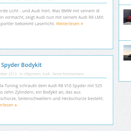
erde Licht - und Audi hört. Was BMW mit seinem i8
-in vormacht, zeigt Audi nun mit seinem Audi R8 LMX:
Sportler bekommt Laserlicht.
Weiterlesen
 Spyder Bodykit
mber 2013
In:
Allgemein
,
Audi
Keine Kommentare
la Tuning schraubt dem Audi R8 V10 Spyder mit 525
s zehn Zylindern, ein Bodykit an, das aus
tschürze, Seitenschwellern und Heckschürze besteht.
erlesen