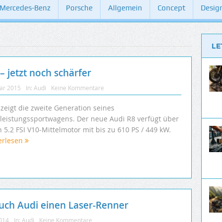
Mercedes-Benz
Porsche
Allgemein
Concept
Desig
LE
– jetzt noch schärfer
uar 2015
In:
Audi
Keine Kommentare
zeigt die zweite Generation seines
leistungssportwagens. Der neue Audi R8 verfügt über
 5.2 FSI V10-Mittelmotor mit bis zu 610 PS / 449 kW.
erlesen
auch Audi einen Laser-Renner
2014
In:
Audi
Keine Kommentare