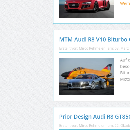
Weit
MTM Audi R8 V10 Biturbo 
Erstellt von:
Mirco Rehmeier
am:
03. März
Auf 
beso
Bitur
Motor
Prior Design Audi R8 GT8
Erstellt von:
Mirco Rehmeier
am:
22. Okto