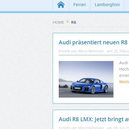
Ferrari
Lamborghini
HOME
R8
Audi präsentiert neuen R8 
Erstellt von:
Mirco Rehmeier
am:
26. Febr
Audi 
Hoch
einen
Weit
Audi R8 LMX: Jetzt bringt 
Erstellt von:
Mirco Rehmeier
am:
09. Juni 