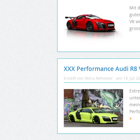
Mit d
gute
V8 w
gros
XXX Performance Audi R8 
Erstellt von:
Mirco Rehmeier
am:
19. Juli 2
Extr
unte
mein
Perfo