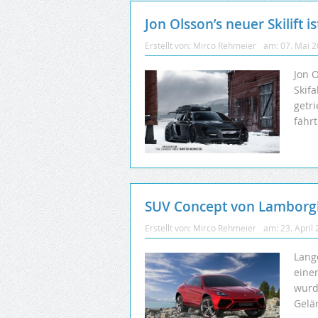
Jon Olsson’s neuer Skilift 
Erstellt von:
Mirco Rehmeier
am:
07. Mai 
Jon 
Skifa
getr
fähr
SUV Concept von Lamborgh
Erstellt von:
Mirco Rehmeier
am:
23. April
Lang
eine
wurd
Gelä