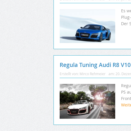
Es w
Plug
Der 
Regula Tuning Audi R8 V10
Erstellt von:
Mirco Rehmeier
am:
20. Deze
Regu
PS au
Fron
Weit