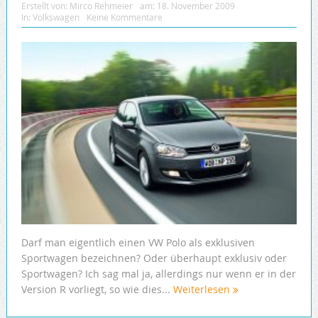
Erstellt von:
Mirco Rehmeier
am:
18. November 2009
In:
Volkswagen
Keine Kommentare
Darf man eigentlich einen VW Polo als exklusiven
Sportwagen bezeichnen? Oder überhaupt exklusiv oder
Sportwagen? Ich sag mal ja, allerdings nur wenn er in der
Version R vorliegt, so wie dies...
Weiterlesen