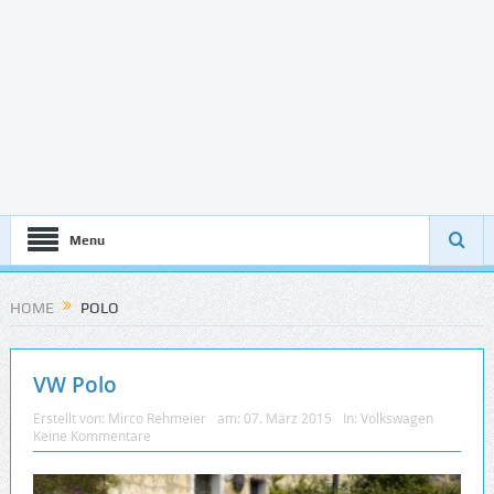
Menu
HOME
POLO
VW Polo
Erstellt von:
Mirco Rehmeier
am:
07. März 2015
In:
Volkswagen
Keine Kommentare