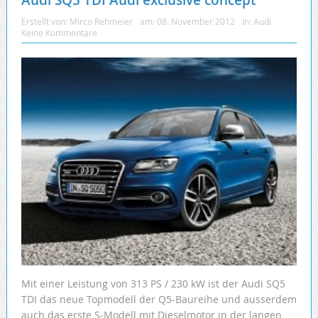
Audi SQ5 TDI Audi exclusive concept
Erstellt von:
Mirco Rehmeier
am:
08. November 2012
In:
Audi
Keine Kommentare
Mit einer Leistung von 313 PS / 230 kW ist der Audi SQ5
TDI das neue Topmodell der Q5-Baureihe und ausserdem
auch das erste S-Modell mit Dieselmotor in der langen