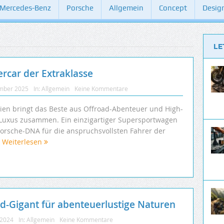
Mercedes-Benz
Porsche
Allgemein
Concept
Desig
LE
rcar der Extraklasse
mber 2025
In:
Allgemein
Keine Kommentare
ien bringt das Beste aus Offroad-Abenteuer und High-
Luxus zusammen. Ein einzigartiger Supersportwagen
Porsche-DNA für die anspruchsvollsten Fahrer der
.
Weiterlesen
-Gigant für abenteuerlustige Naturen
 2024
In:
Allgemein
Keine Kommentare