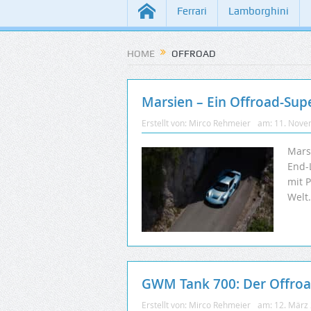
Ferrari
Lamborghini
HOME
OFFROAD
Marsien – Ein Offroad-Supe
Erstellt von:
Mirco Rehmeier
am:
11. Nove
Mars
End-
mit 
Welt
GWM Tank 700: Der Offroad
Erstellt von:
Mirco Rehmeier
am:
12. März