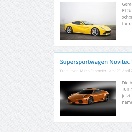
Gera
F12be
scho
für d
Supersportwagen Novitec 
Erstellt von:
Mirco Rehmeier
am:
20. April
Die b
Tunin
jetz
name