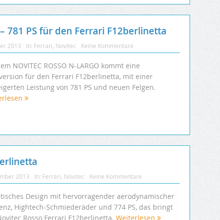
81 PS für den Ferrari F12berlinetta
ber 2013
In:
Ferrari
,
Novitec
Keine Kommentare
dem NOVITEC ROSSO N-LARGO kommt eine
version für den Ferrari F12berlinetta, mit einer
eigerten Leistung von 781 PS und neuen Felgen.
erlesen
erlinetta
ember 2013
In:
Ferrari
,
Novitec
Keine Kommentare
etisches Design mit hervorragender aerodynamischer
zienz, Hightech-Schmiederäder und 774 PS, das bringt
ovitec Rosso Ferrari F12berlinetta.
Weiterlesen