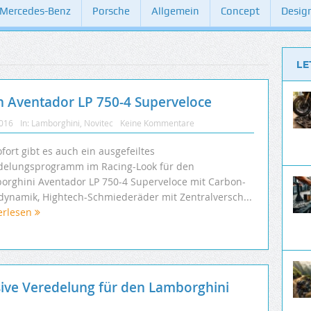
Mercedes-Benz
Porsche
Allgemein
Concept
Desig
LE
Aventador LP 750-4 Superveloce
2016
In:
Lamborghini
,
Novitec
Keine Kommentare
fort gibt es auch ein ausgefeiltes
delungsprogramm im Racing-Look für den
orghini Aventador LP 750-4 Superveloce mit Carbon-
dynamik, Hightech-Schmiederäder mit Zentralversch...
erlesen
ve Veredelung für den Lamborghini