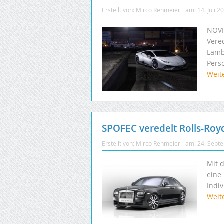
Erstellt von:
Mirco Rehmeier
am:
14. Juli 2
NOVI
Vere
Lambo
Pers
Weit
SPOFEC veredelt Rolls-Roy
Erstellt von:
Mirco Rehmeier
am:
24. Sept
Mit 
eine 
Indi
Weit