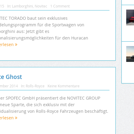
015
In:
Lamborghini
,
Novitec
1 Comment
TEC TORADO baut sein exklusives
delungsprogramm für die Sportwagen von
rghini aus: Jetzt gibt es
onalisierungsmöglichkeiten für den Huracan
erlesen
ce Ghost
ember 2014
In:
Rolls-Royce
Keine Kommentare
der SPOFEC GmbH präsentiert die NOVITEC GROUP
neue Sparte, die sich exklusiv mit der
vidualisierung von Rolls-Royce Fahrzeugen beschäftigt.
erlesen