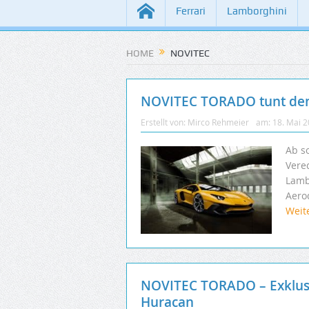
Ferrari
Lamborghini
HOME
NOVITEC
NOVITEC TORADO tunt den 
Erstellt von:
Mirco Rehmeier
am:
18. Mai 
Ab so
Vere
Lamb
Aero
Weit
NOVITEC TORADO – Exklusi
Huracan