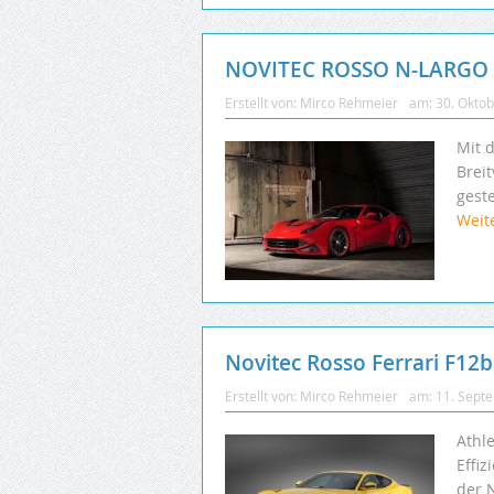
NOVITEC ROSSO N-LARGO – 7
Erstellt von:
Mirco Rehmeier
am:
30. Okto
Mit 
Breit
gest
Weit
Novitec Rosso Ferrari F12b
Erstellt von:
Mirco Rehmeier
am:
11. Sept
Athl
Effi
der N