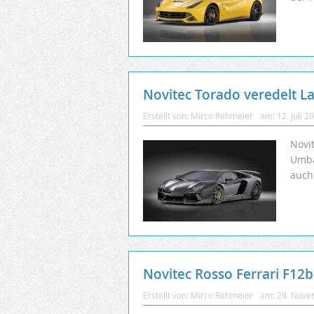
Novitec Torado veredelt 
Erstellt von:
Mirco Rehmeier
am:
12. Juli 2
Novi
Umba
auch
Novitec Rosso Ferrari F12b
Erstellt von:
Mirco Rehmeier
am:
29. Nove