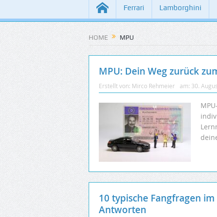
Ferrari
Lamborghini
HOME
MPU
MPU: Dein Weg zurück zum
Erstellt von:
Mirco Rehmeier
am:
30. Augu
MPU-
indi
Lern
dein
10 typische Fangfragen im
Antworten