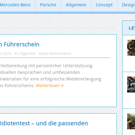
Mercedes-Benz
Porsche
Allgemein
Concept
Desig
LE
 Führerschein
st 2024
In:
Allgemein
Keine Kommentare
Vorbereitung mit persönlicher Unterstützung,
viduellen Gesprächen und umfassenden
materialien für eine erfolgreiche Wiedererlangung
es Führerscheins.
Weiterlesen
 Idiotentest – und die passenden