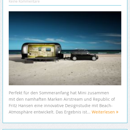
Keine Kommentare
Perfekt für den Sommeranfang hat Mini zusammen
mit den namhaften Marken Airstream und Republic of
Fritz Hansen eine innovative Designstudie mit Beach-
Atmosphäre entwickelt. Das Ergebnis ist...
Weiterlesen