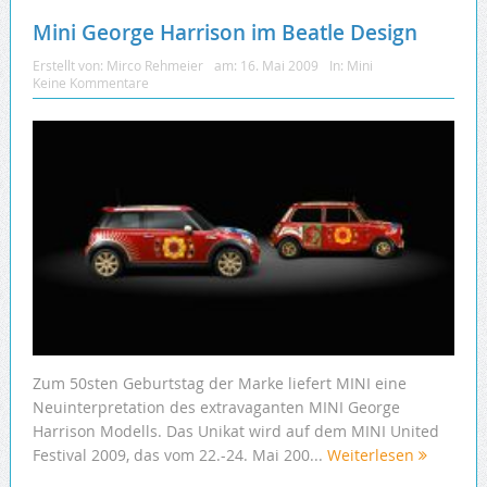
Mini George Harrison im Beatle Design
Erstellt von:
Mirco Rehmeier
am:
16. Mai 2009
In:
Mini
Keine Kommentare
Zum 50sten Geburtstag der Marke liefert MINI eine
Neuinterpretation des extravaganten MINI George
Harrison Modells. Das Unikat wird auf dem MINI United
Festival 2009, das vom 22.-24. Mai 200...
Weiterlesen