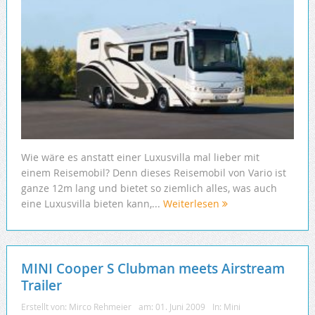
Wie wäre es anstatt einer Luxusvilla mal lieber mit
einem Reisemobil? Denn dieses Reisemobil von Vario ist
ganze 12m lang und bietet so ziemlich alles, was auch
eine Luxusvilla bieten kann,...
Weiterlesen
MINI Cooper S Clubman meets Airstream
Trailer
Erstellt von:
Mirco Rehmeier
am:
01. Juni 2009
In:
Mini