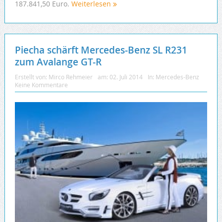
187.841,50 Euro.
Weiterlesen
Piecha schärft Mercedes-Benz SL R231
zum Avalange GT-R
Erstellt von:
Mirco Rehmeier
am:
02. Juli 2014
In:
Mercedes-Benz
Keine Kommentare