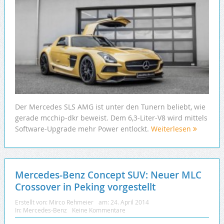
Der Mercedes SLS AMG ist unter den Tunern beliebt, wie
gerade mcchip-dkr beweist. Dem 6,3-Liter-V8 wird mittels
Software-Upgrade mehr Power entlockt.
Weiterlesen
Mercedes-Benz Concept SUV: Neuer MLC
Crossover in Peking vorgestellt
Erstellt von:
Mirco Rehmeier
am:
24. April 2014
In:
Mercedes-Benz
Keine Kommentare