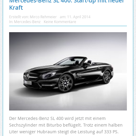
Mercedes-Benz SL 400: Start-up mit neuer
Kraft
Erstellt von:
Mirco Rehmeier
am:
11. April 2014
In:
Mercedes-Benz
Keine Kommentare
Der Mercedes-Benz SL 400 wird jetzt mit einem
Sechszylinder mit Biturbo beflügelt. Trotz einem halben
Liter weniger Hubraum steigt die Leistung auf 333 PS.