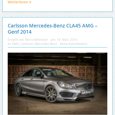
Weiterlesen
Carlsson Mercedes-Benz CLA45 AMG –
Genf 2014
Erstellt von:
Mirco Rehmeier
am:
19. März 2014
In:
AMG
,
Carlsson
,
Mercedes-Benz
Keine Kommentare