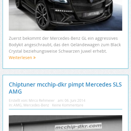
Zuerst bekommt der Mercedes-Benz GL ein aggressives
Bodykit angeschraubt, das den Geländewagen zum Black
Crystal beziehungsweise Schwarzen Juwel erhebt.
Weiterlesen
Chiptuner mcchip-dkr pimpt Mercedes SLS
AMG
Erstellt von:
Mirco Rehmeier
am:
06. Juni 2014
In:
AMG
,
Mercedes-Benz
Keine Kommentare