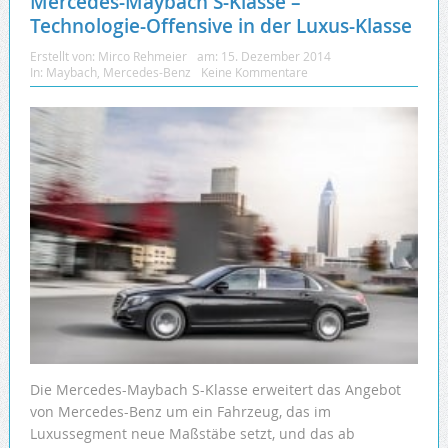
Mercedes-Maybach S-Klasse –
Technologie-Offensive in der Luxus-Klasse
Erstellt von:
Mirco Rehmeier
am:
15. Dezember 2014
In:
Maybach
,
Mercedes-Benz
Keine Kommentare
Die Mercedes-Maybach S-Klasse erweitert das Angebot
von Mercedes-Benz um ein Fahrzeug, das im
Luxussegment neue Maßstäbe setzt, und das ab