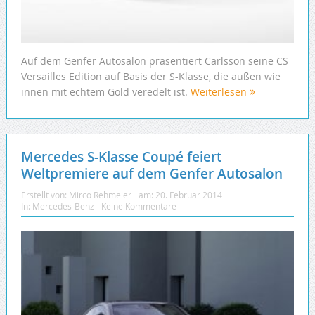
Auf dem Genfer Autosalon präsentiert Carlsson seine CS
Versailles Edition auf Basis der S-Klasse, die außen wie
innen mit echtem Gold veredelt ist.
Weiterlesen
Mercedes S-Klasse Coupé feiert
Weltpremiere auf dem Genfer Autosalon
Erstellt von:
Mirco Rehmeier
am:
20. Februar 2014
In:
Mercedes-Benz
Keine Kommentare