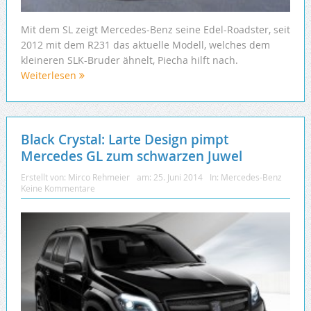
Mit dem SL zeigt Mercedes-Benz seine Edel-Roadster, seit
2012 mit dem R231 das aktuelle Modell, welches dem
kleineren SLK-Bruder ähnelt, Piecha hilft nach.
Weiterlesen
Black Crystal: Larte Design pimpt
Mercedes GL zum schwarzen Juwel
Erstellt von:
Mirco Rehmeier
am:
25. Juni 2014
In:
Mercedes-Benz
Keine Kommentare