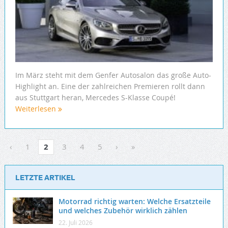
Im März steht mit dem Genfer Autosalon das große Auto-
Highlight an. Eine der zahlreichen Premieren rollt dann
aus Stuttgart heran, Mercedes S-Klasse Coupé!
Weiterlesen
‹
1
2
3
4
5
›
»
LETZTE ARTIKEL
Motorrad richtig warten: Welche Ersatzteile
und welches Zubehör wirklich zählen
22. Juli 2026