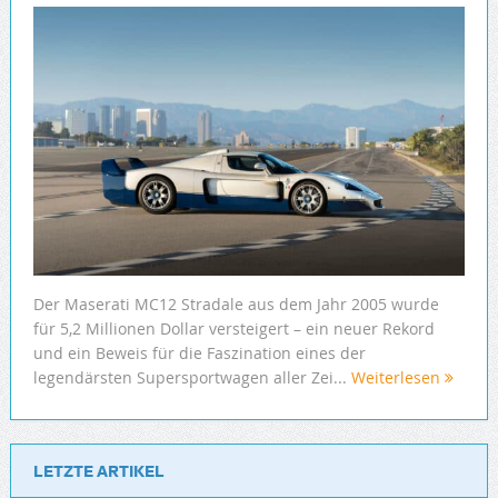
Der Maserati MC12 Stradale aus dem Jahr 2005 wurde
für 5,2 Millionen Dollar versteigert – ein neuer Rekord
und ein Beweis für die Faszination eines der
legendärsten Supersportwagen aller Zei...
Weiterlesen
LETZTE ARTIKEL