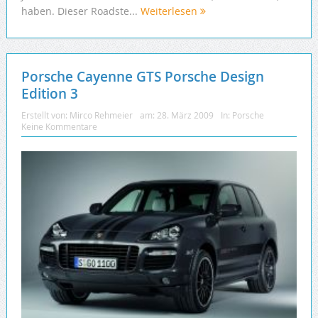
haben. Dieser Roadste...
Weiterlesen
Porsche Cayenne GTS Porsche Design
Edition 3
Erstellt von:
Mirco Rehmeier
am:
28. März 2009
In:
Porsche
Keine Kommentare