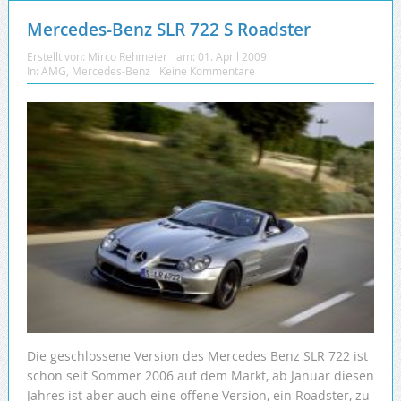
Mercedes-Benz SLR 722 S Roadster
Erstellt von:
Mirco Rehmeier
am:
01. April 2009
In:
AMG
,
Mercedes-Benz
Keine Kommentare
Die geschlossene Version des Mercedes Benz SLR 722 ist
schon seit Sommer 2006 auf dem Markt, ab Januar diesen
Jahres ist aber auch eine offene Version, ein Roadster, zu