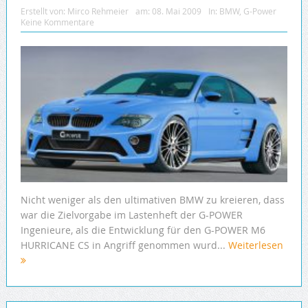
Erstellt von:
Mirco Rehmeier
am:
08. Mai 2009
In:
BMW
,
G-Power
Keine Kommentare
Nicht weniger als den ultimativen BMW zu kreieren, dass
war die Zielvorgabe im Lastenheft der G-POWER
Ingenieure, als die Entwicklung für den G-POWER M6
HURRICANE CS in Angriff genommen wurd...
Weiterlesen