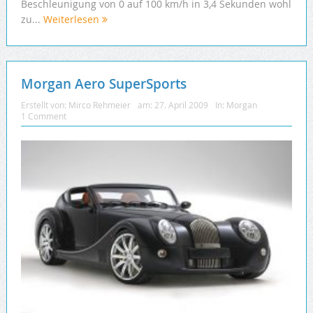
Beschleunigung von 0 auf 100 km/h in 3,4 Sekunden wohl
zu...
Weiterlesen
Morgan Aero SuperSports
Erstellt von:
Mirco Rehmeier
am:
27. April 2009
In:
Morgan
1 Comment