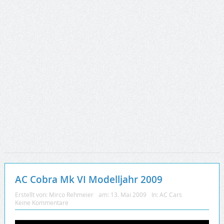
AC Cobra Mk VI Modelljahr 2009
Erstellt von:
Mirco Rehmeier
am:
13. Mai 2009
In:
AC Cars
Keine Kommentare