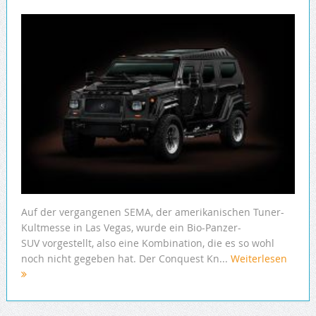
Auf der vergangenen SEMA, der amerikanischen Tuner-
Kultmesse in Las Vegas, wurde ein Bio-Panzer-
SUV vorgestellt, also eine Kombination, die es so wohl
noch nicht gegeben hat. Der Conquest Kn...
Weiterlesen