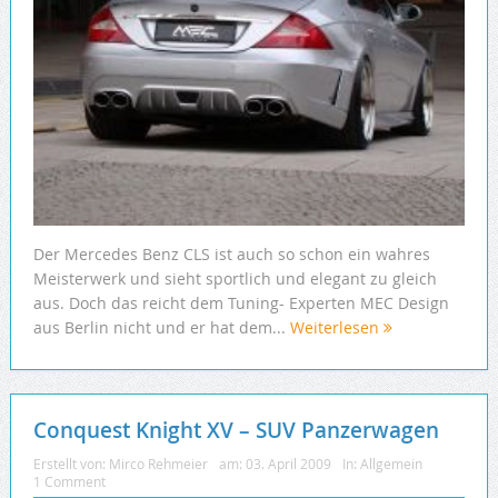
Der Mercedes Benz CLS ist auch so schon ein wahres
Meisterwerk und sieht sportlich und elegant zu gleich
aus. Doch das reicht dem Tuning- Experten MEC Design
aus Berlin nicht und er hat dem...
Weiterlesen
Conquest Knight XV – SUV Panzerwagen
Erstellt von:
Mirco Rehmeier
am:
03. April 2009
In:
Allgemein
1 Comment