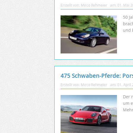
Erstellt von:
Mirco Rehmeier
am:
01. Mai 
50 J
brac
und 
475 Schwaben-Pferde: Pors
Erstellt von:
Mirco Rehmeier
am:
01. April
Der 
um e
Mehr