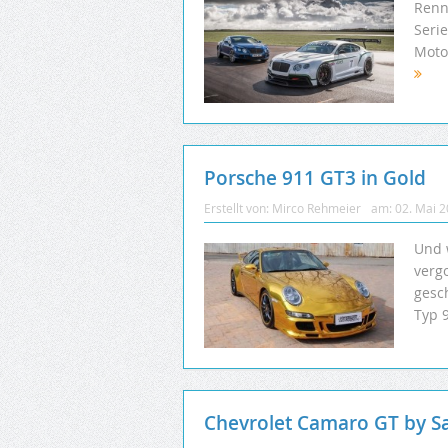
Renn
Seri
Moto
Porsche 911 GT3 in Gold
Erstellt von:
Mirco Rehmeier
am:
02. Mai 
Und 
verg
gesc
Typ 9
Chevrolet Camaro GT by Sa