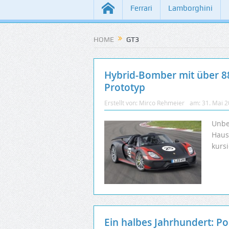
Ferrari
Lamborghini
HOME
GT3
Hybrid-Bomber mit über 88
Prototyp
Erstellt von:
Mirco Rehmeier
am:
31. Mai 
Unbe
Haus
kurs
Ein halbes Jahrhundert: Por