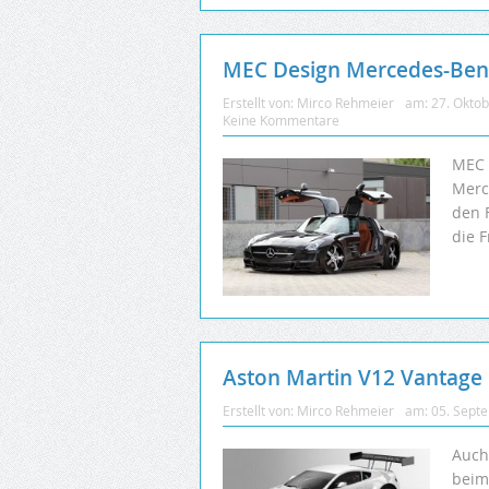
MEC Design Mercedes-Ben
Erstellt von:
Mirco Rehmeier
am:
27. Okto
Keine Kommentare
MEC 
Merc
den 
die 
Aston Martin V12 Vantage
Erstellt von:
Mirco Rehmeier
am:
05. Sept
Auch
beim