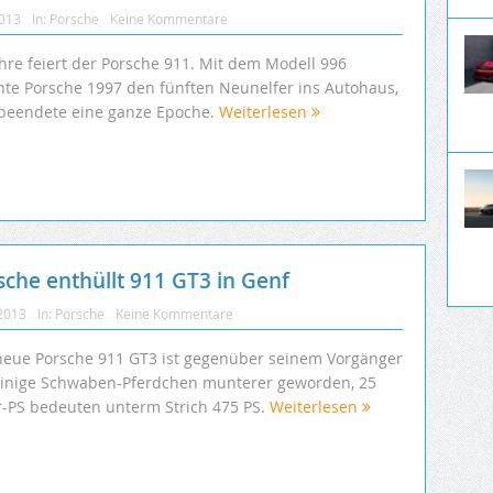
2013
In:
Porsche
Keine Kommentare
ahre feiert der Porsche 911. Mit dem Modell 996
hte Porsche 1997 den fünften Neunelfer ins Autohaus,
beendete eine ganze Epoche.
Weiterlesen
che enthüllt 911 GT3 in Genf
 2013
In:
Porsche
Keine Kommentare
neue Porsche 911 GT3 ist gegenüber seinem Vorgänger
inige Schwaben-Pferdchen munterer geworden, 25
-PS bedeuten unterm Strich 475 PS.
Weiterlesen