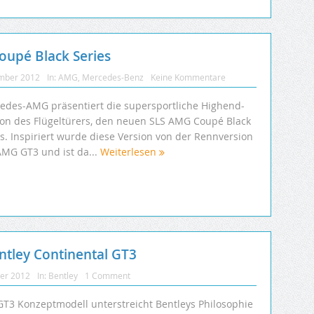
upé Black Series
mber 2012
In:
AMG
,
Mercedes-Benz
Keine Kommentare
edes-AMG präsentiert die supersportliche Highend-
ion des Flügeltürers, den neuen SLS AMG Coupé Black
es. Inspiriert wurde diese Version von der Rennversion
AMG GT3 und ist da...
Weiterlesen
tley Continental GT3
ber 2012
In:
Bentley
1 Comment
GT3 Konzeptmodell unterstreicht Bentleys Philosophie