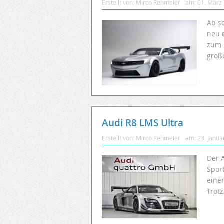
Erstellt von:
Mirco Rehmeier
am:
01. März
Ab s
neu 
zum 
große
Audi R8 LMS Ultra
Erstellt von:
Mirco Rehmeier
am:
23. Janua
Der A
Spor
eine
Trot