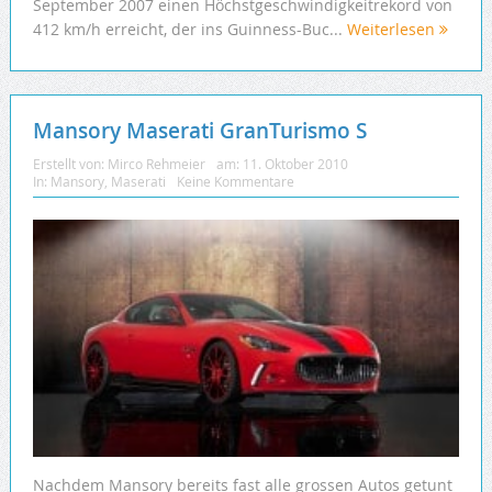
September 2007 einen Höchstgeschwindigkeitrekord von
412 km/h erreicht, der ins Guinness-Buc...
Weiterlesen
Mansory Maserati GranTurismo S
Erstellt von:
Mirco Rehmeier
am:
11. Oktober 2010
In:
Mansory
,
Maserati
Keine Kommentare
Nachdem Mansory bereits fast alle grossen Autos getunt