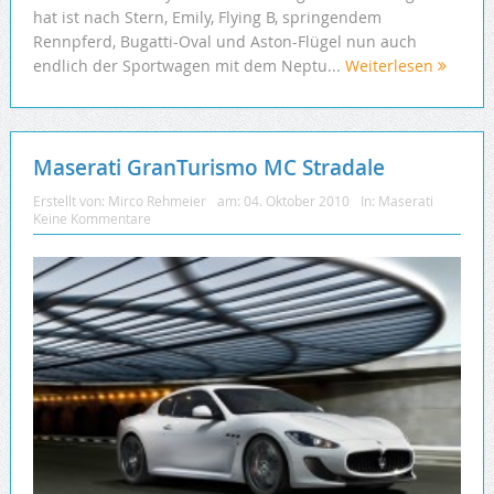
hat ist nach Stern, Emily, Flying B, springendem
Rennpferd, Bugatti-Oval und Aston-Flügel nun auch
endlich der Sportwagen mit dem Neptu...
Weiterlesen
Maserati GranTurismo MC Stradale
Erstellt von:
Mirco Rehmeier
am:
04. Oktober 2010
In:
Maserati
Keine Kommentare