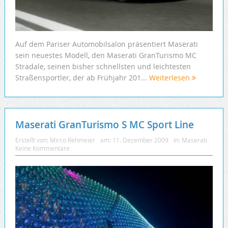
Auf dem Pariser Automobilsalon präsentiert Maserati
sein neuestes Modell, den Maserati GranTurismo MC
Stradale, seinen bisher schnellsten und leichtesten
Straßensportler, der ab Frühjahr 201...
Weiterlesen
Maserati GranTurismo S MC Sport Line
Erstellt von:
Mirco Rehmeier
am:
11. Dezember 2009
In:
Maserati
Keine Kommentare