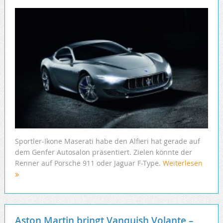
Sportler-Ikone Maserati habe den Alfieri hat gerade auf
dem Genfer Autosalon präsentiert. Zielen könnte der
Renner auf Porsche 911 oder Jaguar F-Type.
Weiterlesen
Aston Martin bringt Vanquish Volante –