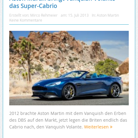
das Super-Cabrio
Erstellt von:
Mirco Rehmeier
am:
15. Juli 2013
In:
Aston Martin
Keine Kommentare
2012 brachte Aston Martin mit dem Vanquish den Erben
des DBS auf den Markt, jetzt legen die Briten endlich das
Cabrio nach, den Vanquish Volante.
Weiterlesen