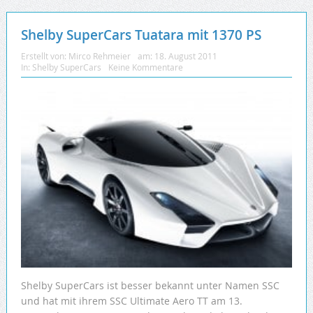
Shelby SuperCars Tuatara mit 1370 PS
Erstellt von:
Mirco Rehmeier
am:
18. August 2011
In:
Shelby SuperCars
Keine Kommentare
Shelby SuperCars ist besser bekannt unter Namen SSC
und hat mit ihrem SSC Ultimate Aero TT am 13.