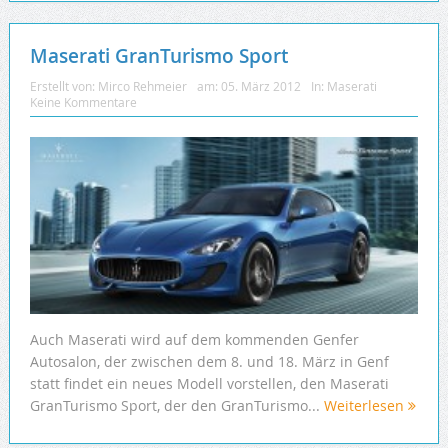
Maserati GranTurismo Sport
Erstellt von:
Mirco Rehmeier
am:
05. März 2012
In:
Maserati
Keine Kommentare
Auch Maserati wird auf dem kommenden Genfer
Autosalon, der zwischen dem 8. und 18. März in Genf
statt findet ein neues Modell vorstellen, den Maserati
GranTurismo Sport, der den GranTurismo...
Weiterlesen