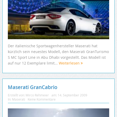
Der italienische Sportwagenhersteller Maserati hat
kürzlich sein neuestes Modell, den Maserati GranTurismo
S MC Sport Line in Abu Dhabi vorgestellt. Das Modell ist
auf nur 12 Exemplare limit...
Weiterlesen
Maserati GranCabrio
Erstellt von:
Mirco Rehmeier
am:
14. September 2009
In:
Maserati
Keine Kommentare