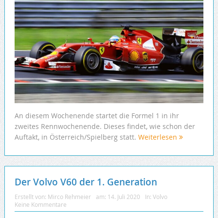
An diesem Wochenende startet die Formel 1 in ihr
zweites Rennwochenende. Dieses findet, wie schon der
Auftakt, in Österreich/Spielberg statt.
Weiterlesen
Der Volvo V60 der 1. Generation
Erstellt von:
Mirco Rehmeier
am:
14. Juli 2020
In:
Volvo
Keine Kommentare