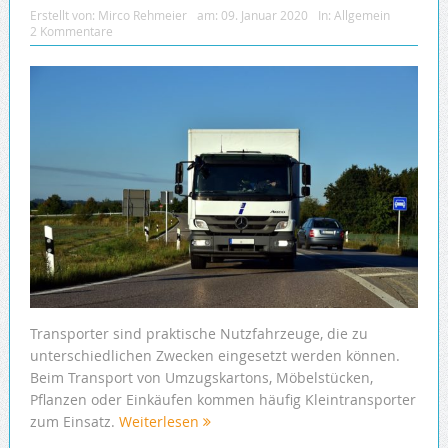
Erstellt von:
Mirco Rehmeier
am:
09. Januar 2020
In:
Allgemein
2 Kommentare
Transporter sind praktische Nutzfahrzeuge, die zu
unterschiedlichen Zwecken eingesetzt werden können.
Beim Transport von Umzugskartons, Möbelstücken,
Pflanzen oder Einkäufen kommen häufig Kleintransporter
zum Einsatz.
Weiterlesen