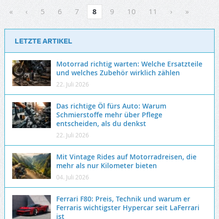
«
‹
5
6
7
8
9
10
11
›
»
LETZTE ARTIKEL
Motorrad richtig warten: Welche Ersatzteile
und welches Zubehör wirklich zählen
22. Juli 2026
Das richtige Öl fürs Auto: Warum
Schmierstoffe mehr über Pflege
entscheiden, als du denkst
22. Juli 2026
Mit Vintage Rides auf Motorradreisen, die
mehr als nur Kilometer bieten
04. Juli 2026
Ferrari F80: Preis, Technik und warum er
Ferraris wichtigster Hypercar seit LaFerrari
ist