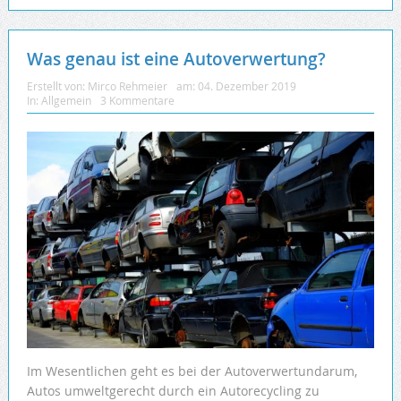
Was genau ist eine Autoverwertung?
Erstellt von:
Mirco Rehmeier
am:
04. Dezember 2019
In:
Allgemein
3 Kommentare
Im Wesentlichen geht es bei der Autoverwertundarum,
Autos umweltgerecht durch ein Autorecycling zu