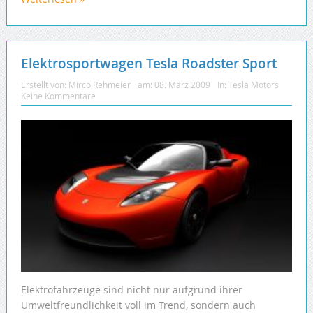
Elektrosportwagen Tesla Roadster Sport
Erstellt von:
Mirco Rehmeier
am:
08. März 2009
In:
Tesla Motors
Keine Kommentare
Elektrofahrzeuge sind nicht nur aufgrund ihrer
Umweltfreundlichkeit voll im Trend, sondern auch