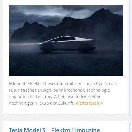
Erlebe die Elektro-Revolution mit dem Tesla Cybertruck:
Futuristisches Design, bahnbrechende Technologie,
unglaubliche Leistung & Reichweite für deinen
nachhaltigen Pickup der Zukunft.
Weiterlesen
Tesla Model S – Elektro-Limousine