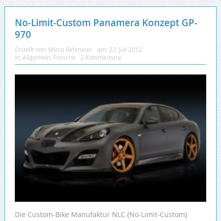
No-Limit-Custom Panamera Konzept GP-
970
Erstellt von:
Mirco Rehmeier
am:
23. Juli 2012
In:
Allgemein
,
Porsche
2 Kommentare
Die Custom-Bike Manufaktur NLC (No-Limit-Custom)