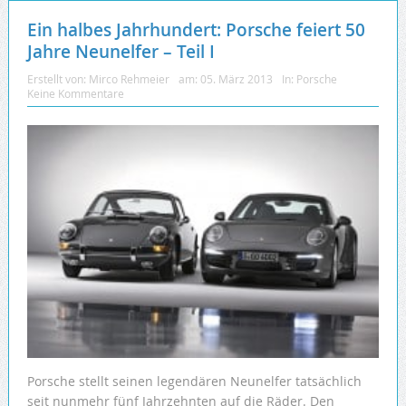
Ein halbes Jahrhundert: Porsche feiert 50
Jahre Neunelfer – Teil I
Erstellt von:
Mirco Rehmeier
am:
05. März 2013
In:
Porsche
Keine Kommentare
Porsche stellt seinen legendären Neunelfer tatsächlich
seit nunmehr fünf Jahrzehnten auf die Räder. Den