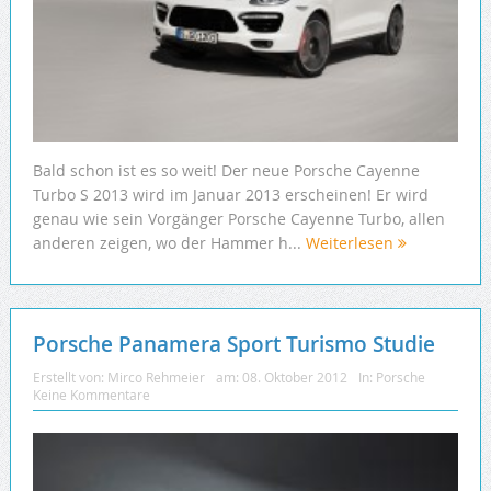
Bald schon ist es so weit! Der neue Porsche Cayenne
Turbo S 2013 wird im Januar 2013 erscheinen! Er wird
genau wie sein Vorgänger Porsche Cayenne Turbo, allen
anderen zeigen, wo der Hammer h...
Weiterlesen
Porsche Panamera Sport Turismo Studie
Erstellt von:
Mirco Rehmeier
am:
08. Oktober 2012
In:
Porsche
Keine Kommentare