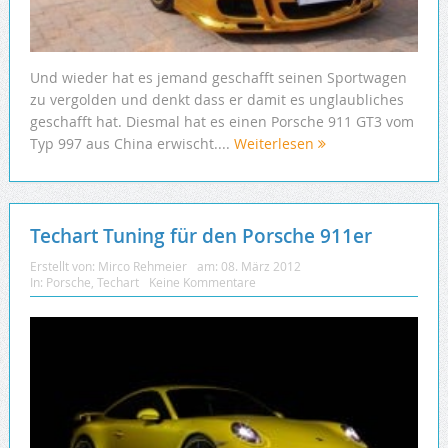
Und wieder hat es jemand geschafft seinen Sportwagen
zu vergolden und denkt dass er damit es unglaubliches
geschafft hat. Diesmal hat es einen Porsche 911 GT3 vom
Typ 997 aus China erwischt....
Weiterlesen
Techart Tuning für den Porsche 911er
Erstellt von:
Mirco Rehmeier
am:
08. März 2012
In:
Porsche
,
Techart
Keine Kommentare