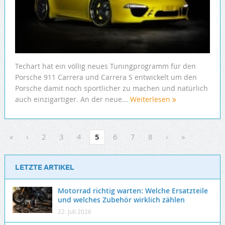
Techart hat ein völlig neues Tuningprogramm für den
Porsche 911 Carrera und Carrera S entwickelt um den
Porsche damit noch sportlicher zu machen und natürlich
auch einzigartiger. An der neue...
Weiterlesen
«
‹
2
3
4
5
6
7
8
›
»
LETZTE ARTIKEL
Motorrad richtig warten: Welche Ersatzteile
und welches Zubehör wirklich zählen
22. Juli 2026