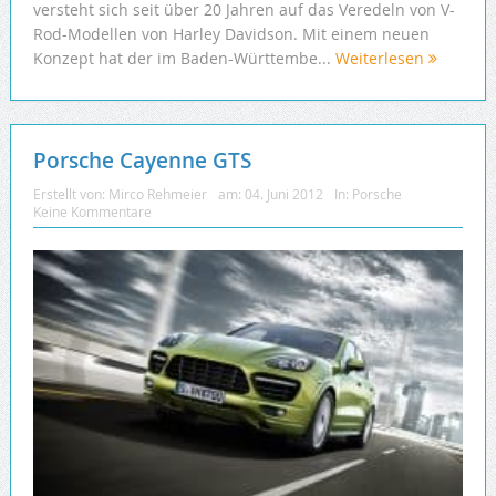
versteht sich seit über 20 Jahren auf das Veredeln von V-
Rod-Modellen von Harley Davidson. Mit einem neuen
Konzept hat der im Baden-Württembe...
Weiterlesen
Porsche Cayenne GTS
Erstellt von:
Mirco Rehmeier
am:
04. Juni 2012
In:
Porsche
Keine Kommentare