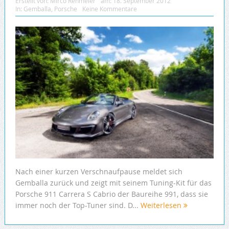
Erstellt von:
Mirco Rehmeier
am:
18. September 2012
In:
Gemballa
,
Porsche
Keine Kommentare
Nach einer kurzen Verschnaufpause meldet sich
Gemballa zurück und zeigt mit seinem Tuning-Kit für das
Porsche 911 Carrera S Cabrio der Baureihe 991, dass sie
immer noch der Top-Tuner sind. D...
Weiterlesen