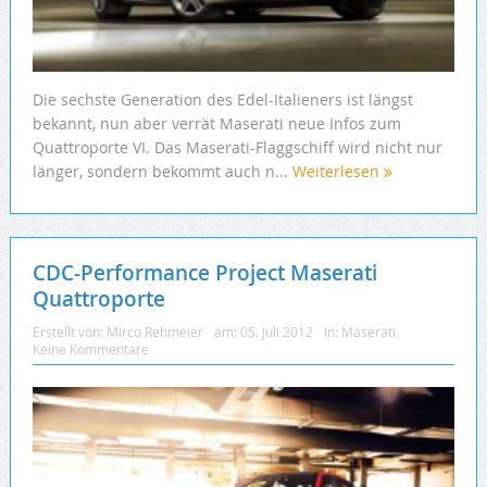
Die sechste Generation des Edel-Italieners ist längst
bekannt, nun aber verrät Maserati neue Infos zum
Quattroporte VI. Das Maserati-Flaggschiff wird nicht nur
länger, sondern bekommt auch n...
Weiterlesen
CDC-Performance Project Maserati
Quattroporte
Erstellt von:
Mirco Rehmeier
am:
05. Juli 2012
In:
Maserati
Keine Kommentare