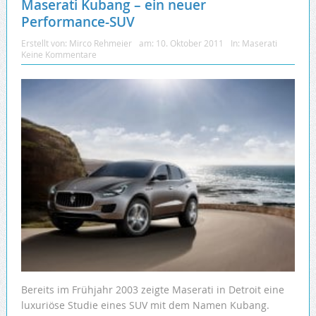
Maserati Kubang – ein neuer
Performance-SUV
Erstellt von:
Mirco Rehmeier
am:
10. Oktober 2011
In:
Maserati
Keine Kommentare
Bereits im Frühjahr 2003 zeigte Maserati in Detroit eine
luxuriöse Studie eines SUV mit dem Namen Kubang.