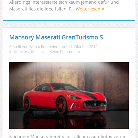
Allerdings interessierte sich kaum jemand dafür und
Maserati lies die Idee fallen. F...
Weiterlesen
Mansory Maserati GranTurismo S
Erstellt von:
Mirco Rehmeier
am:
11. Oktober 2010
In:
Mansory
,
Maserati
Keine Kommentare
Nachdem Mansory bereits fast alle grossen Autos getunt