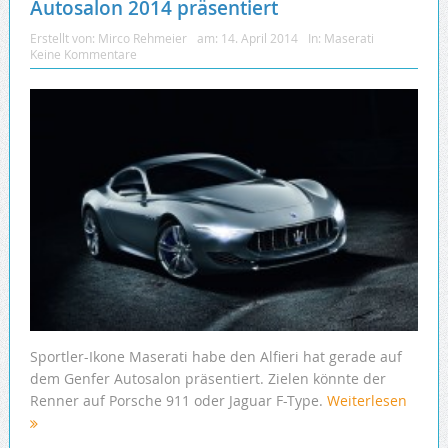
Autosalon 2014 präsentiert
Erstellt von:
Mirco Rehmeier
am:
14. April 2014
In:
Maserati
Keine Kommentare
Sportler-Ikone Maserati habe den Alfieri hat gerade auf
dem Genfer Autosalon präsentiert. Zielen könnte der
Renner auf Porsche 911 oder Jaguar F-Type.
Weiterlesen