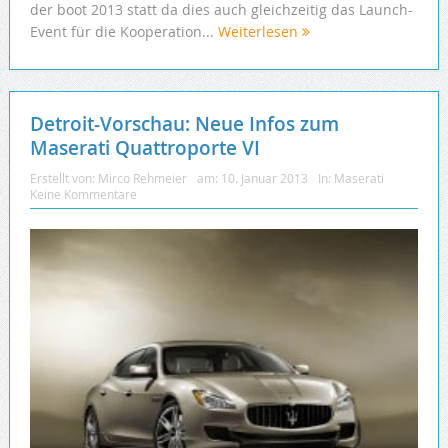
der boot 2013 statt da dies auch gleichzeitig das Launch-
Event für die Kooperation...
Weiterlesen
Detroit-Vorschau: Neue Infos zum
Maserati Quattroporte VI
Erstellt von:
Mirco Rehmeier
am:
10. Januar 2013
In:
Maserati
Keine Kommentare