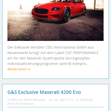
Der Exklusive Veredler CDC-International GmbH aus
Neuenmarkt bringt mit dem Label CDC-PERFORMANCE
ein für den Maserati Quattroporte durchgestyltes
Individuallisierungsprogramm samt BI-Kompre...
Weiterlesen
G&S Exclusive Maserati 4200 Evo
Erstellt von:
Mirco Rehmeier
am:
02. April 2012
In:
Maserati
Keine Kommentare