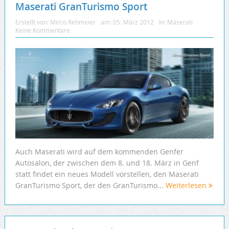
Maserati GranTurismo Sport
Erstellt von:
Mirco Rehmeier
am:
05. März 2012
In:
Maserati
Keine Kommentare
Auch Maserati wird auf dem kommenden Genfer
Autosalon, der zwischen dem 8. und 18. März in Genf
statt findet ein neues Modell vorstellen, den Maserati
GranTurismo Sport, der den GranTurismo...
Weiterlesen