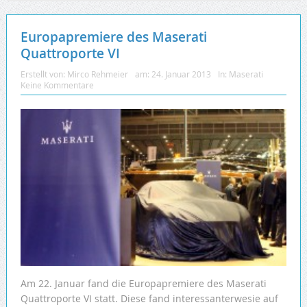
Europapremiere des Maserati
Quattroporte VI
Erstellt von:
Mirco Rehmeier
am:
24. Januar 2013
In:
Maserati
Keine Kommentare
Am 22. Januar fand die Europapremiere des Maserati
Quattroporte VI statt. Diese fand interessanterwesie auf