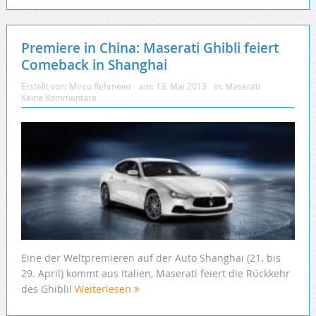
Premiere in China: Maserati Ghibli feiert
Comeback in Shanghai
Erstellt von:
Mirco Rehmeier
am:
13. Mai 2013
In:
Maserati
Keine Kommentare
Eine der Weltpremieren auf der Auto Shanghai (21. bis
29. April) kommt aus Italien, Maserati feiert die Rückkehr
des Ghibli!
Weiterlesen