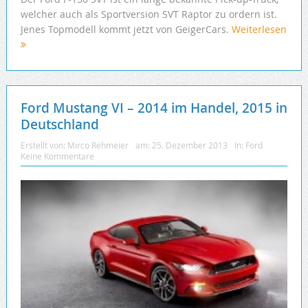
welcher auch als Sportversion SVT Raptor zu ordern ist.
Jenes Topmodell kommt jetzt von GeigerCars.
Weiterlesen
Ford Mustang VI – 2014 im Handel, 2015 in
Deutschland
Erstellt von:
Mirco Rehmeier
am:
25. Dezember 2013
In:
Ford
Keine Kommentare