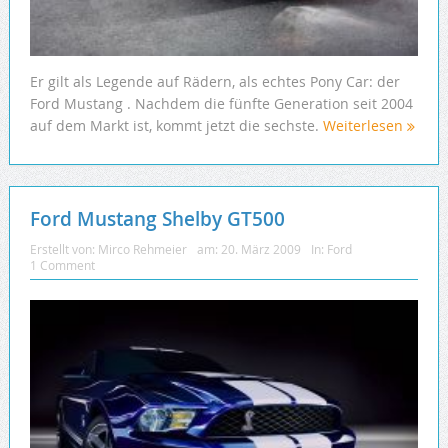
Er gilt als Legende auf Rädern, als echtes Pony Car: der
Ford Mustang . Nachdem die fünfte Generation seit 2004
auf dem Markt ist, kommt jetzt die sechste.
Weiterlesen
Ford Mustang Shelby GT500
Erstellt von:
Mirco Rehmeier
am:
20. März 2009
In:
Ford
1 Comment