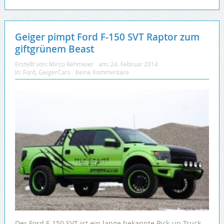
Geiger pimpt Ford F-150 SVT Raptor zum
giftgrünem Beast
Erstellt von:
Mirco Rehmeier
am:
24. Februar 2014
In:
Ford
,
GeigerCars
Keine Kommentare
Der Ford F-150 SVT ist ein lange bekannte Pick-up-Truck,