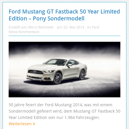
Ford Mustang GT Fastback 50 Year Limited
Edition – Pony Sondermodell
Erstellt von:
Mirco Rehmeier
am:
02. Mai 2014
In:
Ford
Keine Kommentare
50 Jahre feiert der Ford Mustang 2014, was mit einem
Sondermodell gefeiert wird, dem Mustang GT Fastback 50
Year Limited Edition von nur 1.964 Fahrzeugen.
Weiterlesen