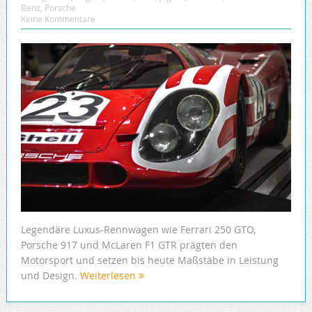
Benz
,
Porsche
Keine Kommentare
Legendäre Luxus-Rennwagen wie Ferrari 250 GTO,
Porsche 917 und McLaren F1 GTR prägten den
Motorsport und setzen bis heute Maßstäbe in Leistung
und Design.
Weiterlesen