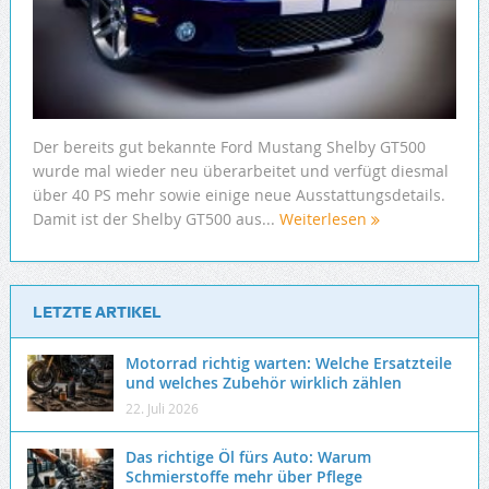
Der bereits gut bekannte Ford Mustang Shelby GT500
wurde mal wieder neu überarbeitet und verfügt diesmal
über 40 PS mehr sowie einige neue Ausstattungsdetails.
Damit ist der Shelby GT500 aus...
Weiterlesen
LETZTE ARTIKEL
Motorrad richtig warten: Welche Ersatzteile
und welches Zubehör wirklich zählen
22. Juli 2026
Das richtige Öl fürs Auto: Warum
Schmierstoffe mehr über Pflege