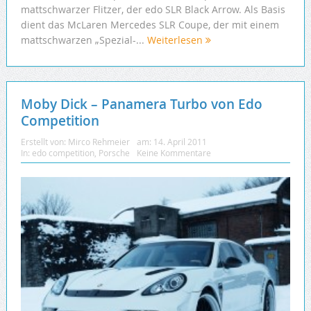
mattschwarzer Flitzer, der edo SLR Black Arrow. Als Basis
dient das McLaren Mercedes SLR Coupe, der mit einem
mattschwarzen „Spezial-...
Weiterlesen
Moby Dick – Panamera Turbo von Edo
Competition
Erstellt von:
Mirco Rehmeier
am:
14. April 2011
In:
edo competition
,
Porsche
Keine Kommentare