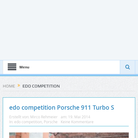
Menu
HOME
EDO COMPETITION
edo competition Porsche 911 Turbo S
Erstellt von:
Mirco Rehmeier
am:
19. Mai 2014
In:
edo competition
,
Porsche
Keine Kommentare