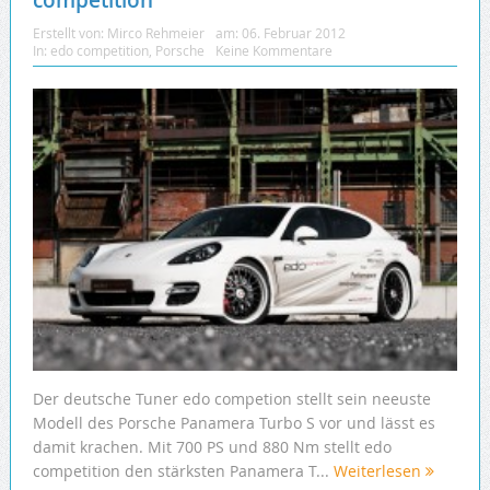
competition
Erstellt von:
Mirco Rehmeier
am:
06. Februar 2012
In:
edo competition
,
Porsche
Keine Kommentare
Der deutsche Tuner edo competion stellt sein neeuste
Modell des Porsche Panamera Turbo S vor und lässt es
damit krachen. Mit 700 PS und 880 Nm stellt edo
competition den stärksten Panamera T...
Weiterlesen