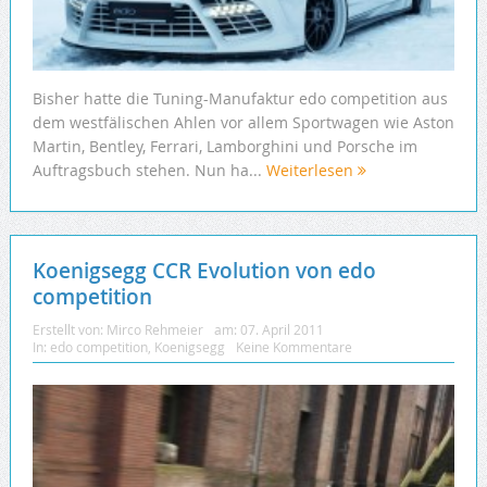
Bisher hatte die Tuning-Manufaktur edo competition aus
dem westfälischen Ahlen vor allem Sportwagen wie Aston
Martin, Bentley, Ferrari, Lamborghini und Porsche im
Auftragsbuch stehen. Nun ha...
Weiterlesen
Koenigsegg CCR Evolution von edo
competition
Erstellt von:
Mirco Rehmeier
am:
07. April 2011
In:
edo competition
,
Koenigsegg
Keine Kommentare