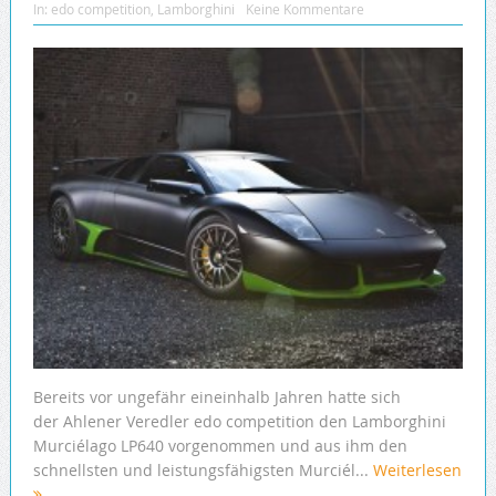
In:
edo competition
,
Lamborghini
Keine Kommentare
Bereits vor ungefähr eineinhalb Jahren hatte sich
der Ahlener Veredler edo competition den Lamborghini
Murciélago LP640 vorgenommen und aus ihm den
schnellsten und leistungsfähigsten Murciél...
Weiterlesen