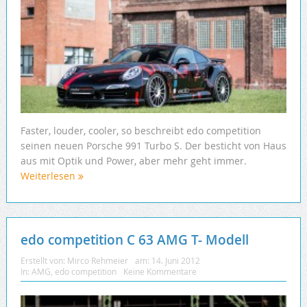
Faster, louder, cooler, so beschreibt edo competition
seinen neuen Porsche 991 Turbo S. Der besticht von Haus
aus mit Optik und Power, aber mehr geht immer.
Weiterlesen
edo competition C 63 AMG T- Modell
Erstellt von:
Mirco Rehmeier
am:
14. Juni 2012
In:
AMG
,
edo competition
Keine Kommentare