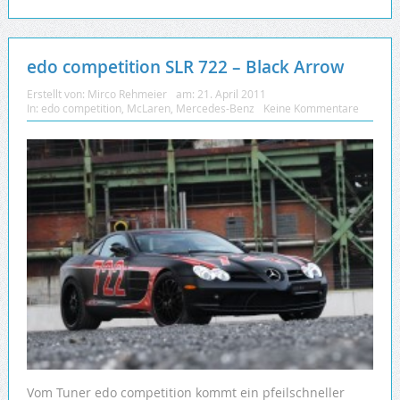
edo competition SLR 722 – Black Arrow
Erstellt von:
Mirco Rehmeier
am:
21. April 2011
In:
edo competition
,
McLaren
,
Mercedes-Benz
Keine Kommentare
Vom Tuner edo competition kommt ein pfeilschneller