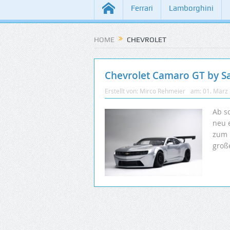
Ferrari
Lamborghini
HOME
CHEVROLET
Chevrolet Camaro GT by Sa
Erstellt von:
Mirco Rehmeier
am:
01. März
Ab s
neu 
zum 
große