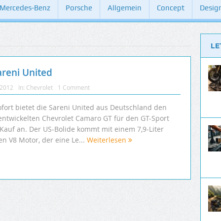
Mercedes-Benz
Porsche
Allgemein
Concept
Desig
LE
reni United
 2012
In:
Chevrolet
1 Comment
ofort bietet die Sareni United aus Deutschland den
entwickelten Chevrolet Camaro GT für den GT-Sport
Kauf an. Der US-Bolide kommt mit einem 7,9-Liter
n V8 Motor, der eine Le...
Weiterlesen