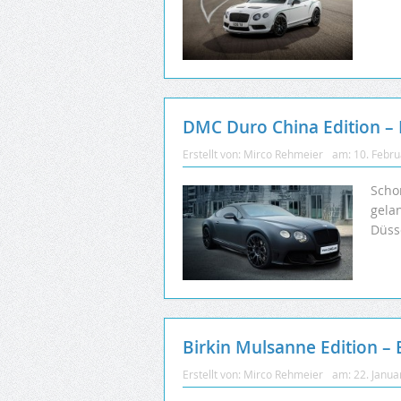
DMC Duro China Edition – 
Erstellt von:
Mirco Rehmeier
am:
10. Febr
Scho
gela
Düss
Birkin Mulsanne Edition –
Erstellt von:
Mirco Rehmeier
am:
22. Janua