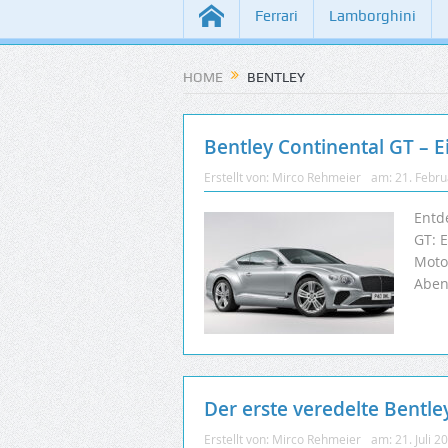
Ferrari
Lamborghini
HOME
BENTLEY
Bentley Continental GT – E
Erstellt von:
Mirco Rehmeier
am:
21. Febr
Entd
GT: 
Moto
Aben
Der erste veredelte Bent
Erstellt von:
Mirco Rehmeier
am:
21. Juli 2