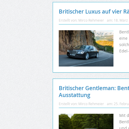
Britischer Luxus auf vier 
Erstellt von:
Mirco Rehmeier
am:
18. März
Bent
eine
solc
Edel
Britischer Gentleman: Ben
Ausstattung
Erstellt von:
Mirco Rehmeier
am:
25. Febr
Mit 
Bentl
und 