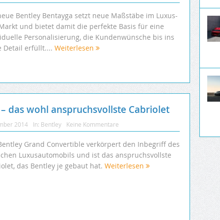
neue Bentley Bentayga setzt neue Maßstäbe im Luxus-
Markt und bietet damit die perfekte Basis für eine
viduelle Personalisierung, die Kundenwünsche bis ins
e Detail erfüllt....
Weiterlesen
– das wohl anspruchsvollste Cabriolet
mber 2014
In:
Bentley
Keine Kommentare
Bentley Grand Convertible verkörpert den Inbegriff des
ischen Luxusautomobils und ist das anspruchsvollste
olet, das Bentley je gebaut hat.
Weiterlesen