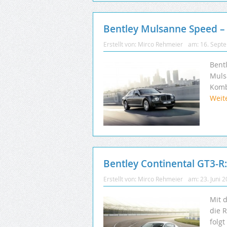
Bentley Mulsanne Speed – 
Erstellt von:
Mirco Rehmeier
am:
16. Sept
Bentl
Muls
Komb
Weit
Bentley Continental GT3-R:
Erstellt von:
Mirco Rehmeier
am:
23. Juni 
Mit 
die R
folg