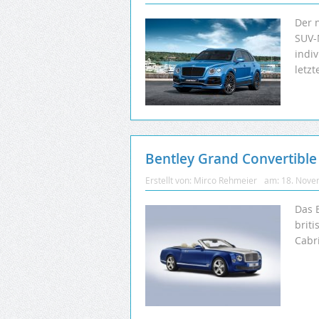
Der 
SUV-
indi
letzt
Bentley Grand Convertible 
Erstellt von:
Mirco Rehmeier
am:
18. Nove
Das 
brit
Cabri