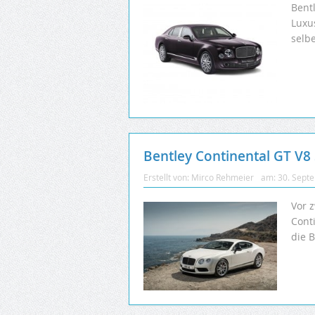
Bent
Luxu
selb
Bentley Continental GT V8
Erstellt von:
Mirco Rehmeier
am:
30. Sept
Vor 
Cont
die 