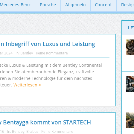
Mercedes-Benz
Porsche
Allgemein
Concept
Desig
LE
in Inbegriff von Luxus und Leistung
uar 2024
In:
Bentley
Keine Kommentare
ecke Luxus & Leistung mit dem Bentley Continental
Erleben Sie atemberaubende Eleganz, kraftvolle
ren & moderne Technologie für dein nächstes
teuer.
Weiterlesen
ley Bentayga kommt von STARTECH
016
In:
Bentley
,
Brabus
Keine Kommentare