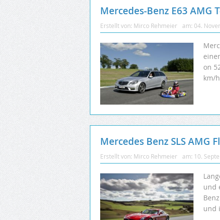
Mercedes-Benz E63 AMG T
Erstellt von:
Mirco Rehmeier
am:
04. Nove
Merc
eine
on 52
km/h
Mercedes Benz SLS AMG Fl
Erstellt von:
Mirco Rehmeier
am:
10. Sept
Lange
und 
Benz
und 