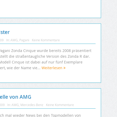
ster
009
In:
AMG
,
Pagani
Keine Kommentare
Pagani Zonda Cinque wurde bereits 2008 präsentiert
tellt die straßentaugliche Version des Zonda R dar.
Modell Cinque ist dabei auf nur fünf Exemplare
iert, wie der Name vie...
Weiterlesen
delle von AMG
2009
In:
AMG
,
Mercedes-Benz
Keine Kommentare
ich mal wieder News bei den Topmodellen von