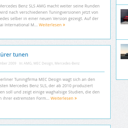
Mercedes Benz SLS AMG macht weiter seine Runden
wird nach verschiedenen Tuningversionen jetzt von
edes selber in einer neuen Version gezeigt. Auf der
i International M...
Weiterlesen
türer tunen
mber 2009
In:
AMG
,
MEC Design
,
Mercedes-Benz
Berliner Tuningfirma MEC Design wagt sich an den
sten Mercedes Benz SLS, der ab 2010 produziert
en soll und zeigt einige waghalsige Studien, die den
in ihrer extremsten Form...
Weiterlesen