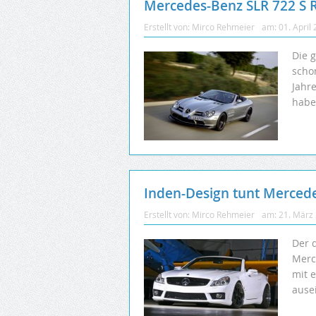
Mercedes-Benz SLR 722 S 
Erstellt von:
Mirco Rehmeier
am:
01. April
Die 
scho
Jahre
habe
Inden-Design tunt Merced
Erstellt von:
Mirco Rehmeier
am:
21. März
Der 
Merc
mit 
ause