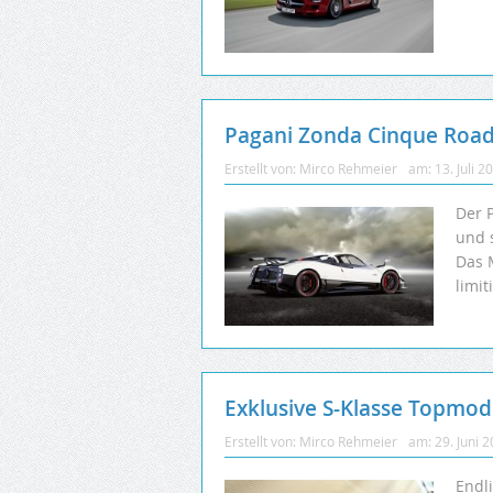
Pagani Zonda Cinque Road
Erstellt von:
Mirco Rehmeier
am:
13. Juli 2
Der 
und s
Das 
limit
Exklusive S-Klasse Topmo
Erstellt von:
Mirco Rehmeier
am:
29. Juni 
Endl