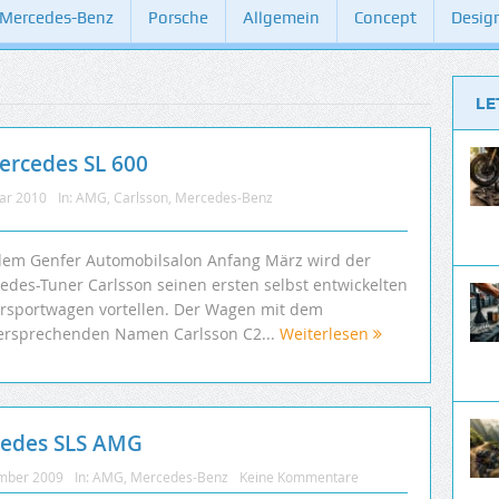
Mercedes-Benz
Porsche
Allgemein
Concept
Desig
LE
Mercedes SL 600
uar 2010
In:
AMG
,
Carlsson
,
Mercedes-Benz
dem Genfer Automobilsalon Anfang März wird der
edes-Tuner Carlsson seinen ersten selbst entwickelten
rsportwagen vortellen. Der Wagen mit dem
versprechenden Namen Carlsson C2...
Weiterlesen
cedes SLS AMG
mber 2009
In:
AMG
,
Mercedes-Benz
Keine Kommentare