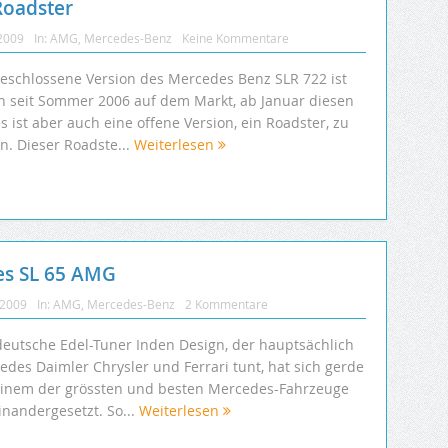
Roadster
 2009
In:
AMG
,
Mercedes-Benz
Keine Kommentare
geschlossene Version des Mercedes Benz SLR 722 ist
n seit Sommer 2006 auf dem Markt, ab Januar diesen
s ist aber auch eine offene Version, ein Roadster, zu
n. Dieser Roadste...
Weiterlesen
es SL 65 AMG
 2009
In:
AMG
,
Mercedes-Benz
2 Kommentare
deutsche Edel-Tuner Inden Design, der hauptsächlich
edes Daimler Chrysler und Ferrari tunt, hat sich gerde
einem der grössten und besten Mercedes-Fahrzeuge
inandergesetzt. So...
Weiterlesen