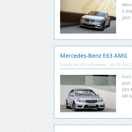
Merc
S-Kl
jetzt
Mercedes-Benz E63 AMG
Erstellt von:
Mirco Rehmeier
am:
09. April
Kurz
jetz
E63 
kW le