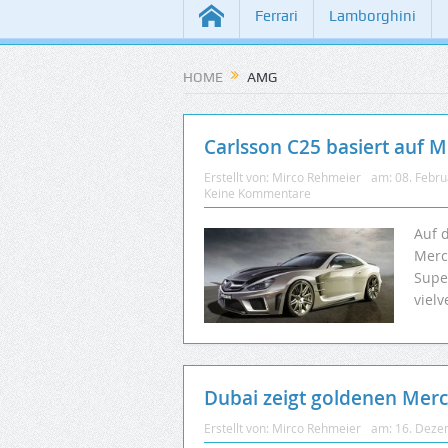
Ferrari
Lamborghini
HOME
AMG
Carlsson C25 basiert auf 
Erstellt von:
Mirco Rehmeier
am:
08. Febr
Keine Kommentare
Auf 
Merc
Supe
viel
Dubai zeigt goldenen Mer
Erstellt von:
Mirco Rehmeier
am:
16. Deze