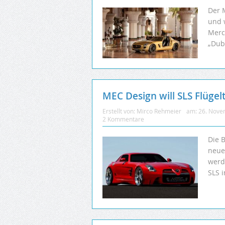
Der 
und 
Merc
„Duba
MEC Design will SLS Flügel
Erstellt von:
Mirco Rehmeier
am:
26. Nove
2 Kommentare
Die 
neue
werd
SLS 