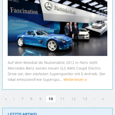
Auf dem Mondial de l’Automobile 2012 in Paris stellt
Mercedes-Benz seinen neuen SLS AMG Coupé Electric
Drive vor, den stärksten Supersportler mit E-Antrieb. Der
lokal emissionsfreie Superspo...
Weiterlesen
«
‹
7
8
9
10
11
12
13
›
»
LETZTE ARTIKEL