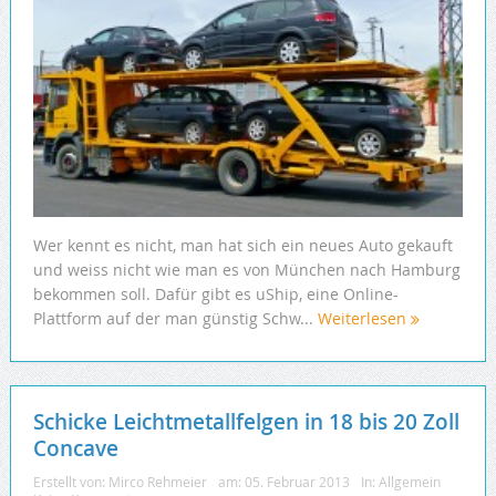
Wer kennt es nicht, man hat sich ein neues Auto gekauft
und weiss nicht wie man es von München nach Hamburg
bekommen soll. Dafür gibt es uShip, eine Online-
Plattform auf der man günstig Schw...
Weiterlesen
Schicke Leichtmetallfelgen in 18 bis 20 Zoll
Concave
Erstellt von:
Mirco Rehmeier
am:
05. Februar 2013
In:
Allgemein