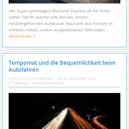
Der Supersportwagen Mazzanti Evantra V8 mit ihren
satten 700 PS kommt vom kleinen, feinen,
inhabergeführten Autobauer Mazzanti aus Firenze im
schönen Italien, einem ausgewiesenen Kleinstseri...
Weiterlesen
Tempomat und die Bequemlichkeit beim
Autofahren
Erstellt von:
Mirco Rehmeier
am:
05. November 2012
In:
Allgemein
Keine Kommentare