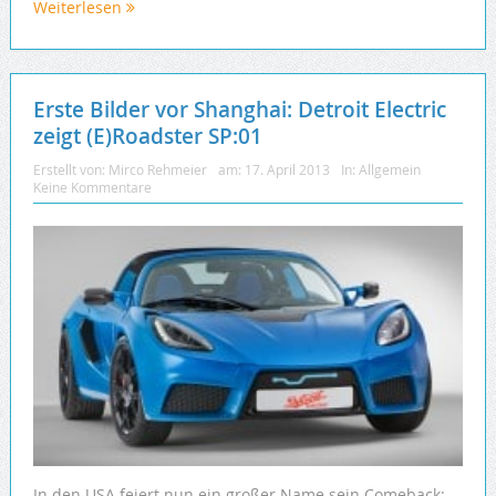
Weiterlesen
Erste Bilder vor Shanghai: Detroit Electric
zeigt (E)Roadster SP:01
Erstellt von:
Mirco Rehmeier
am:
17. April 2013
In:
Allgemein
Keine Kommentare
In den USA feiert nun ein großer Name sein Comeback: