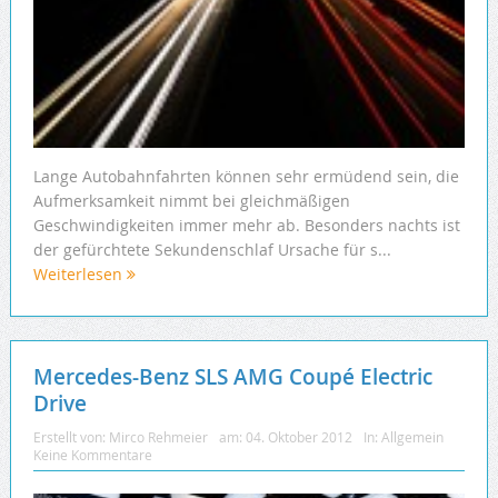
Lange Autobahnfahrten können sehr ermüdend sein, die
Aufmerksamkeit nimmt bei gleichmäßigen
Geschwindigkeiten immer mehr ab. Besonders nachts ist
der gefürchtete Sekundenschlaf Ursache für s...
Weiterlesen
Mercedes-Benz SLS AMG Coupé Electric
Drive
Erstellt von:
Mirco Rehmeier
am:
04. Oktober 2012
In:
Allgemein
Keine Kommentare