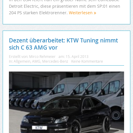
Detroit Electric, diese präsentieren mit dem SP:01 einen
204 PS starken Elektrorenner.
Weiterlesen
Dezent überarbeitet: KTW Tuning nimmt
sich C 63 AMG vor
Erstellt von:
Mirco Rehmeier
am:
15. April 2013
In:
Allgemein
,
AMG
,
Mercedes-Benz
Keine Kommentare