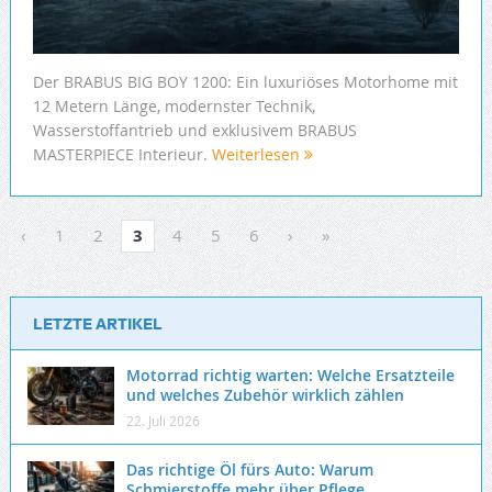
Der BRABUS BIG BOY 1200: Ein luxuriöses Motorhome mit
12 Metern Länge, modernster Technik,
Wasserstoffantrieb und exklusivem BRABUS
MASTERPIECE Interieur.
Weiterlesen
‹
1
2
3
4
5
6
›
»
LETZTE ARTIKEL
Motorrad richtig warten: Welche Ersatzteile
und welches Zubehör wirklich zählen
22. Juli 2026
Das richtige Öl fürs Auto: Warum
Schmierstoffe mehr über Pflege