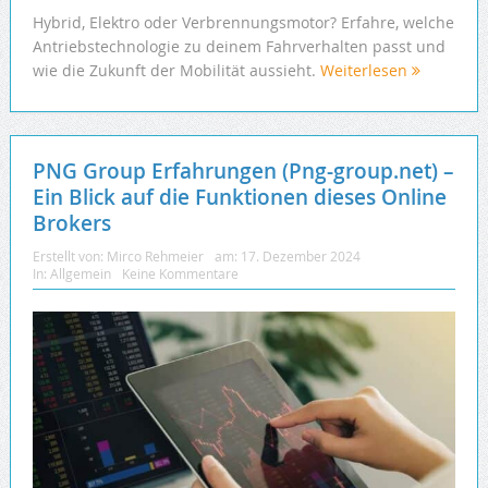
Hybrid, Elektro oder Verbrennungsmotor? Erfahre, welche
Antriebstechnologie zu deinem Fahrverhalten passt und
wie die Zukunft der Mobilität aussieht.
Weiterlesen
PNG Group Erfahrungen (Png-group.net) –
Ein Blick auf die Funktionen dieses Online
Brokers
Erstellt von:
Mirco Rehmeier
am:
17. Dezember 2024
In:
Allgemein
Keine Kommentare