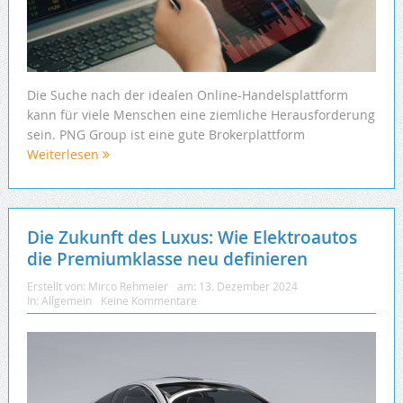
Die Suche nach der idealen Online-Handelsplattform
kann für viele Menschen eine ziemliche Herausforderung
sein. PNG Group ist eine gute Brokerplattform
Weiterlesen
Die Zukunft des Luxus: Wie Elektroautos
die Premiumklasse neu definieren
Erstellt von:
Mirco Rehmeier
am:
13. Dezember 2024
In:
Allgemein
Keine Kommentare