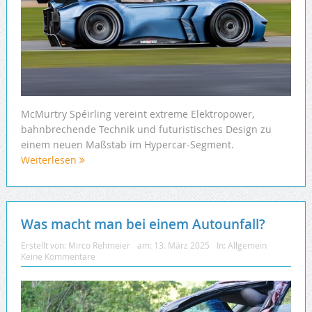
McMurtry Spéirling vereint extreme Elektropower,
bahnbrechende Technik und futuristisches Design zu
einem neuen Maßstab im Hypercar-Segment.
Weiterlesen
Was macht man bei einem Autounfall?
Erstellt von:
Mirco Rehmeier
am:
13. März 2025
In:
Allgemein
Keine Kommentare