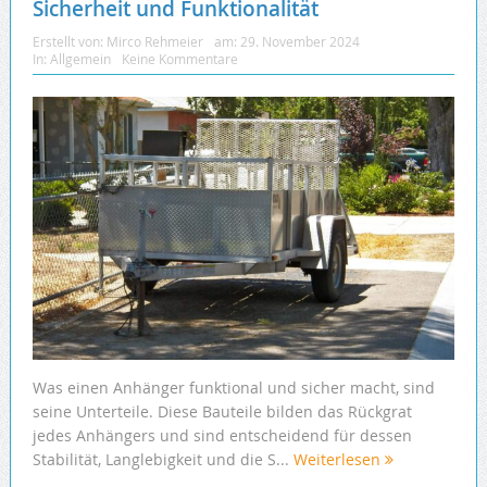
Sicherheit und Funktionalität
Erstellt von:
Mirco Rehmeier
am:
29. November 2024
In:
Allgemein
Keine Kommentare
Was einen Anhänger funktional und sicher macht, sind
seine Unterteile. Diese Bauteile bilden das Rückgrat
jedes Anhängers und sind entscheidend für dessen
Stabilität, Langlebigkeit und die S...
Weiterlesen