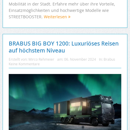
Mobilität in der Stadt. Erfahre mehr über ihre Vorteile,
Einsatzmöglichkeiten und hochwertige Modelle wie
STREETBOOSTER.
Weiterlesen
BRABUS BIG BOY 1200: Luxuriöses Reisen
auf höchstem Niveau
Erstellt von:
Mirco Rehmeier
am:
06. November 2024
In:
Brabus
Keine Kommentare