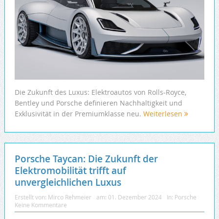
Die Zukunft des Luxus: Elektroautos von Rolls-Royce,
Bentley und Porsche definieren Nachhaltigkeit und
Exklusivität in der Premiumklasse neu.
Weiterlesen
Porsche Taycan: Die Zukunft der
Elektromobilität trifft auf
unvergleichlichen Luxus
Erstellt von:
Mirco Rehmeier
am:
01. Dezember 2024
In:
Porsche
Keine Kommentare