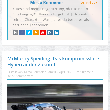
Mirco Rehmeier
Artikel 775
Autos sind meine Begeisterung, ob Luxusauto,
Sportwagen, Oldtimer oder getunt. Jedes Auto hat
seinen Charakter. Was gibt es da besseres, als
darüber zu schreiben.
McMurtry Spéirling: Das kompromisslose
Hypercar der Zukunft
Erstellt von:
Mirco Rehmeier
am:
03. April 2025
In:
Allgemein
Keine Kommentare