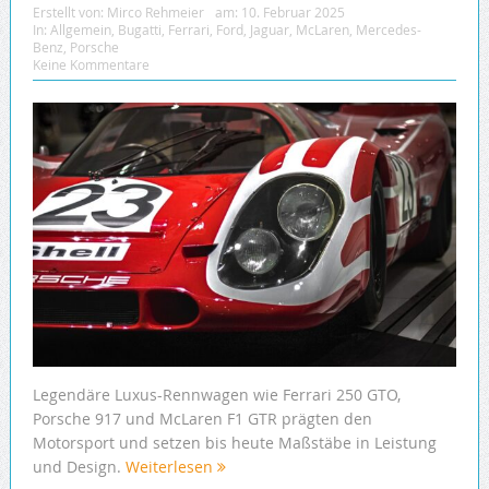
Erstellt von:
Mirco Rehmeier
am:
10. Februar 2025
In:
Allgemein
,
Bugatti
,
Ferrari
,
Ford
,
Jaguar
,
McLaren
,
Mercedes-
Benz
,
Porsche
Keine Kommentare
Legendäre Luxus-Rennwagen wie Ferrari 250 GTO,
Porsche 917 und McLaren F1 GTR prägten den
Motorsport und setzen bis heute Maßstäbe in Leistung
und Design.
Weiterlesen