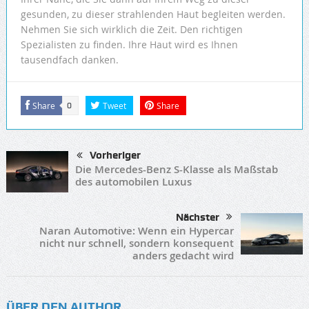
gesunden, zu dieser strahlenden Haut begleiten werden.
Nehmen Sie sich wirklich die Zeit. Den richtigen
Spezialisten zu finden. Ihre Haut wird es Ihnen
tausendfach danken.
Share
Tweet
Share
0
Vorheriger
Die Mercedes-Benz S-Klasse als Maßstab
des automobilen Luxus
Nächster
Naran Automotive: Wenn ein Hypercar
nicht nur schnell, sondern konsequent
anders gedacht wird
ÜBER DEN AUTHOR