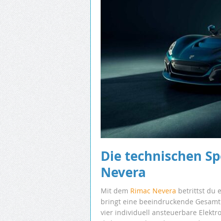
Die technischen Sp
Nevera
Mit dem
Rimac Nevera
betrittst du 
bringt eine beeindruckende Gesamtl
vier individuell ansteuerbare Elektr