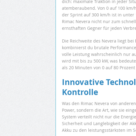
dich: maximale Traktion in jeder Sit
atemberaubend. Von 0 auf 100 km/h
der Sprint auf 300 km/h ist in unte
Rimac Nevera nicht nur zum schnell
ernsthaften Gegner für jeden Verbr
Die Reichweite des Nevera liegt bei
kombinierst du brutale Performance 
volle Leistung wahrscheinlich nur a
wird mit bis zu 500 kW, was bedeut
als 20 Minuten von 0 auf 80 Prozent l
Innovative Techno
Kontrolle
Was den Rimac Nevera von anderen Hy
Power, sondern die Art, wie sie ein
System verteilt nicht nur die Energi
Sicherheit und Langlebigkeit der Ak
Akku zu den leistungsstärksten im 