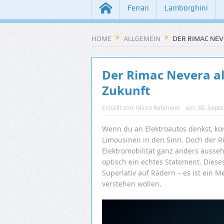
Ferrari
Lamborghini
HOME
ALLGEMEIN
DER RIMAC NEV
Der Rimac Nevera al
Zukunft
Erstellt von:
Mirco Rehmeier
am:
30. Sept
Wenn du an Elektroautos denkst, kom
Limousinen in den Sinn. Doch der Ri
Elektromobilität ganz anders ausseh
optisch ein echtes Statement. Dieses
Superlativ auf Rädern – es ist ein M
verstehen wollen.