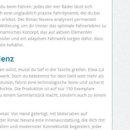
du beim Fahren: Jedes der vier Räder lässt sich
ch eine unglaublich präzise Fahrdynamik, die du bei
 erlebst. Der Rimac Nevera analysiert permanent
Witterung, um dir immer das optimale Fahrerlebnis zu
ynamisches Konzept, das auf aktiven Elementen
Spoiler und ein adaptives Fahrwerk sorgen dafür, dass
lle behältst.
lenz
 willst, musst du tief in die Tasche greifen. Etwa 2,4
erwerk. Doch du bekommst für dein Geld weit mehr als
volution, fährst eine technologische Ikone und sicherst
chichte. Die Produktion ist auf nur 150 Exemplare
 zu einem Sammlerstück macht, sondern auch zu einem
Detail. Von Hand gefertigt, mit Materialien auf
r der Rimac Nevera eine Innenausstattung, die dich mit
alien und modernster Konnektivität begeistert. Jeder