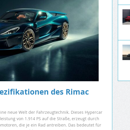
ezifikationen des Rimac
eine neue Welt der Fahrzeugtechnik. Dieses Hypercar
eistung von 1.914 PS auf die Straße, erzeugt durch
omotoren, die je ein Rad antreiben. Das bedeutet für