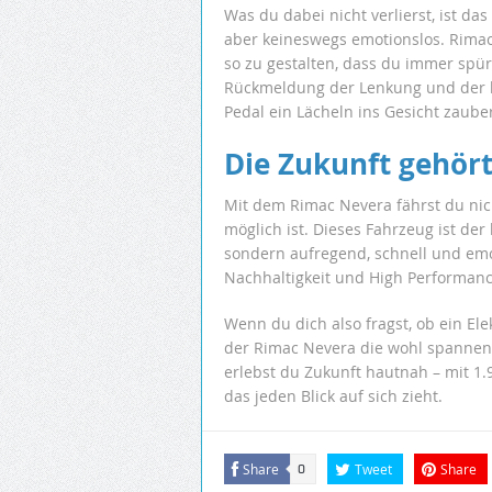
Was du dabei nicht verlierst, ist das
aber keineswegs emotionslos. Rimac h
so zu gestalten, dass du immer spü
Rückmeldung der Lenkung und der ko
Pedal ein Lächeln ins Gesicht zauber
Die Zukunft gehört
Mit dem Rimac Nevera fährst du nich
möglich ist. Dieses Fahrzeug ist der
sondern aufregend, schnell und emot
Nachhaltigkeit und High Performan
Wenn du dich also fragst, ob ein Ele
der Rimac Nevera die wohl spannen
erlebst du Zukunft hautnah – mit 1
das jeden Blick auf sich zieht.
Share
Tweet
Share
0