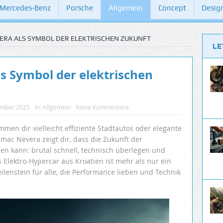
Mercedes-Benz
Porsche
Allgemein
Concept
Desig
ERA ALS SYMBOL DER ELEKTRISCHEN ZUKUNFT
LE
s Symbol der elektrischen
ember 2025
In:
Allgemein
Keine Kommentare
men dir vielleicht effiziente Stadtautos oder elegante
mac Nevera zeigt dir, dass die Zukunft der
en kann: brutal schnell, technisch überlegen und
 Elektro-Hypercar aus Kroatien ist mehr als nur ein
eilenstein für alle, die Performance lieben und Technik