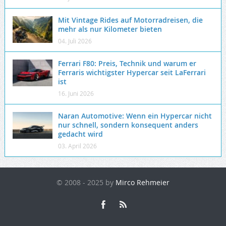
Mit Vintage Rides auf Motorradreisen, die
mehr als nur Kilometer bieten
04. Juli 2026
Ferrari F80: Preis, Technik und warum er
Ferraris wichtigster Hypercar seit LaFerrari
ist
16. Juni 2026
Naran Automotive: Wenn ein Hypercar nicht
nur schnell, sondern konsequent anders
gedacht wird
03. April 2026
© 2008 - 2025 by
Mirco Rehmeier