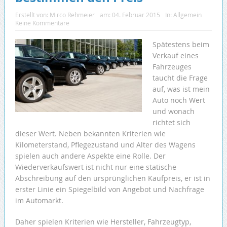
Erstellt von:
Mirco Rehmeier
am:
04. Februar 2015
In:
Allgemein
Keine Kommentare
Spätestens beim
Verkauf eines
Fahrzeuges
taucht die Frage
auf, was ist mein
Auto noch Wert
und wonach
richtet sich
dieser Wert. Neben bekannten Kriterien wie
Kilometerstand, Pflegezustand und Alter des Wagens
spielen auch andere Aspekte eine Rolle. Der
Wiederverkaufswert ist nicht nur eine statische
Abschreibung auf den ursprünglichen Kaufpreis, er ist in
erster Linie ein Spiegelbild von Angebot und Nachfrage
im Automarkt.
Daher spielen Kriterien wie Hersteller, Fahrzeugtyp,