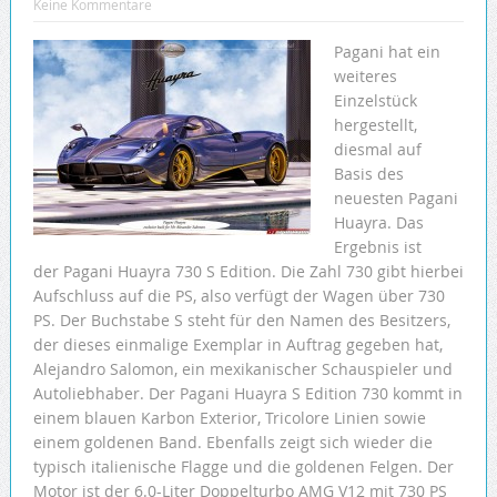
Keine Kommentare
Pagani hat ein
weiteres
Einzelstück
hergestellt,
diesmal auf
Basis des
neuesten Pagani
Huayra. Das
Ergebnis ist
der Pagani Huayra 730 S Edition. Die Zahl 730 gibt hierbei
Aufschluss auf die PS, also verfügt der Wagen über 730
PS. Der Buchstabe S steht für den Namen des Besitzers,
der dieses einmalige Exemplar in Auftrag gegeben hat,
Alejandro Salomon, ein mexikanischer Schauspieler und
Autoliebhaber. Der Pagani Huayra S Edition 730 kommt in
einem blauen Karbon Exterior, Tricolore Linien sowie
einem goldenen Band. Ebenfalls zeigt sich wieder die
typisch italienische Flagge und die goldenen Felgen. Der
Motor ist der 6.0-Liter Doppelturbo AMG V12 mit 730 PS