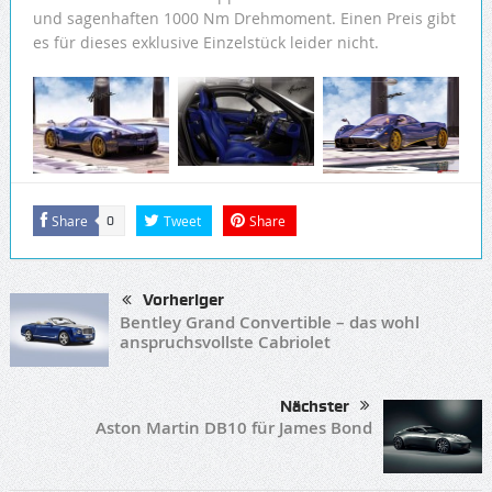
und sagenhaften 1000 Nm Drehmoment. Einen Preis gibt
es für dieses exklusive Einzelstück leider nicht.
Share
Tweet
Share
0
Vorheriger
Bentley Grand Convertible – das wohl
anspruchsvollste Cabriolet
Nächster
Aston Martin DB10 für James Bond