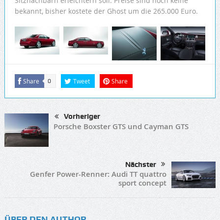
Sitznachbarn erleichtern soll. Preise sind noch keine
bekannt, bisher kostete der Ghost um die 265.000 Euro.
Share
Tweet
Share
0
Vorheriger
Porsche Boxster GTS und Cayman GTS
Nächster
Genfer Power-Renner: Audi TT quattro
sport concept
ÜBER DEN AUTHOR