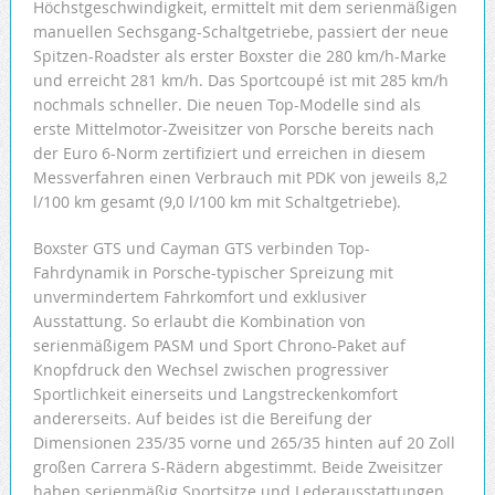
Höchstgeschwindigkeit, ermittelt mit dem serienmäßigen
manuellen Sechsgang-Schaltgetriebe, passiert der neue
Spitzen-Roadster als erster Boxster die 280 km/h-Marke
und erreicht 281 km/h. Das Sportcoupé ist mit 285 km/h
nochmals schneller. Die neuen Top-Modelle sind als
erste Mittelmotor-Zweisitzer von Porsche bereits nach
der Euro 6-Norm zertifiziert und erreichen in diesem
Messverfahren einen Verbrauch mit PDK von jeweils 8,2
l/100 km gesamt (9,0 l/100 km mit Schaltgetriebe).
Boxster GTS und Cayman GTS verbinden Top-
Fahrdynamik in Porsche-typischer Spreizung mit
unvermindertem Fahrkomfort und exklusiver
Ausstattung. So erlaubt die Kombination von
serienmäßigem PASM und Sport Chrono-Paket auf
Knopfdruck den Wechsel zwischen progressiver
Sportlichkeit einerseits und Langstreckenkomfort
andererseits. Auf beides ist die Bereifung der
Dimensionen 235/35 vorne und 265/35 hinten auf 20 Zoll
großen Carrera S-Rädern abgestimmt. Beide Zweisitzer
haben serienmäßig Sportsitze und Lederausstattungen,