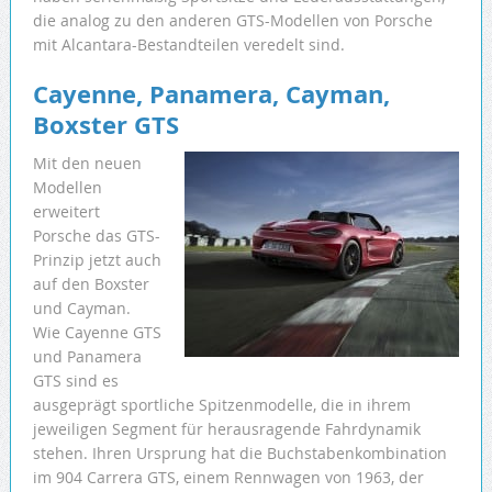
die analog zu den anderen GTS-Modellen von Porsche
mit Alcantara-Bestandteilen veredelt sind.
Cayenne, Panamera, Cayman,
Boxster GTS
Mit den neuen
Modellen
erweitert
Porsche das GTS-
Prinzip jetzt auch
auf den Boxster
und Cayman.
Wie Cayenne GTS
und Panamera
GTS sind es
ausgeprägt sportliche Spitzenmodelle, die in ihrem
jeweiligen Segment für herausragende Fahrdynamik
stehen. Ihren Ursprung hat die Buchstabenkombination
im 904 Carrera GTS, einem Rennwagen von 1963, der