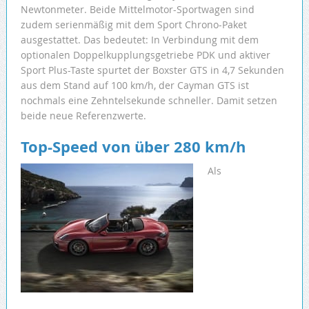
Newtonmeter. Beide Mittelmotor-Sportwagen sind
zudem serienmäßig mit dem Sport Chrono-Paket
ausgestattet. Das bedeutet: In Verbindung mit dem
optionalen Doppelkupplungsgetriebe PDK und aktiver
Sport Plus-Taste spurtet der Boxster GTS in 4,7 Sekunden
aus dem Stand auf 100 km/h, der Cayman GTS ist
nochmals eine Zehntelsekunde schneller. Damit setzen
beide neue Referenzwerte.
Top-Speed von über 280 km/h
Als