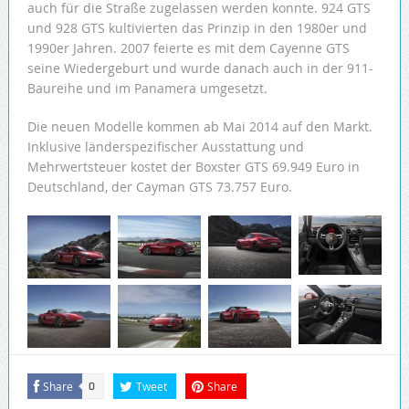
auch für die Straße zugelassen werden konnte. 924 GTS
und 928 GTS kultivierten das Prinzip in den 1980er und
1990er Jahren. 2007 feierte es mit dem Cayenne GTS
seine Wiedergeburt und wurde danach auch in der 911-
Baureihe und im Panamera umgesetzt.
Die neuen Modelle kommen ab Mai 2014 auf den Markt.
Inklusive länderspezifischer Ausstattung und
Mehrwertsteuer kostet der Boxster GTS 69.949 Euro in
Deutschland, der Cayman GTS 73.757 Euro.
Share
Tweet
Share
0