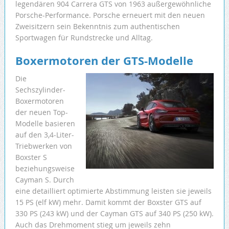
legendären 904 Carrera GTS von 1963 außergewöhnliche
Porsche-Performance. Porsche erneuert mit den neuen
Zweisitzern sein Bekenntnis zum authentischen
Sportwagen für Rundstrecke und Alltag.
Boxermotoren der GTS-Modelle
Die
Sechszylinder-
Boxermotoren
der neuen Top-
Modelle basieren
auf den 3,4-Liter-
Triebwerken von
Boxster S
beziehungsweise
Cayman S. Durch
eine detailliert optimierte Abstimmung leisten sie jeweils
15 PS (elf kW) mehr. Damit kommt der Boxster GTS auf
330 PS (243 kW) und der Cayman GTS auf 340 PS (250 kW).
Auch das Drehmoment stieg um jeweils zehn