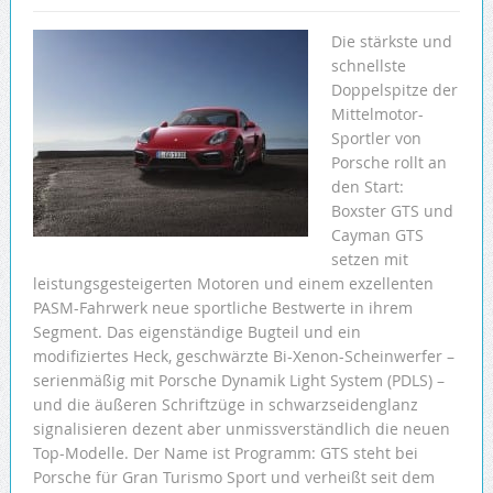
Die stärkste und
schnellste
Doppelspitze der
Mittelmotor-
Sportler von
Porsche rollt an
den Start:
Boxster GTS und
Cayman GTS
setzen mit
leistungsgesteigerten Motoren und einem exzellenten
PASM-Fahrwerk neue sportliche Bestwerte in ihrem
Segment. Das eigenständige Bugteil und ein
modifiziertes Heck, geschwärzte Bi-Xenon-Scheinwerfer –
serienmäßig mit Porsche Dynamik Light System (PDLS) –
und die äußeren Schriftzüge in schwarzseidenglanz
signalisieren dezent aber unmissverständlich die neuen
Top-Modelle. Der Name ist Programm: GTS steht bei
Porsche für Gran Turismo Sport und verheißt seit dem