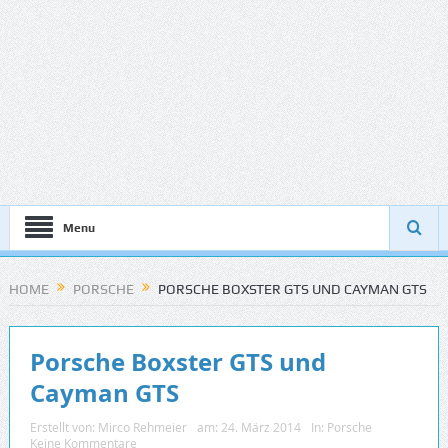
Menu
HOME
PORSCHE
PORSCHE BOXSTER GTS UND CAYMAN GTS
Porsche Boxster GTS und
Cayman GTS
Erstellt von:
Mirco Rehmeier
am:
24. März 2014
In:
Porsche
Keine Kommentare