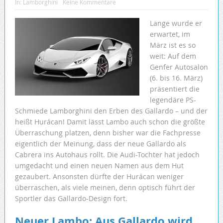
In:
Lamborghini
Keine Kommentare
Lange wurde er
erwartet, im
März ist es so
weit: Auf dem
Genfer Autosalon
(6. bis 16. März)
präsentiert die
legendäre PS-
Schmiede Lamborghini den Erben des Gallardo – und der
heißt Hurácan! Damit lässt Lambo auch schon die größte
Überraschung platzen, denn bisher war die Fachpresse
eigentlich der Meinung, dass der neue Gallardo als
Cabrera ins Autohaus rollt. Die Audi-Tochter hat jedoch
umgedacht und einen neuen Namen aus dem Hut
gezaubert. Ansonsten dürfte der Hurácan weniger
überraschen, als viele meinen, denn optisch führt der
Sportler das Gallardo-Design fort.
Neuer Lambo: Aus Gallardo wird