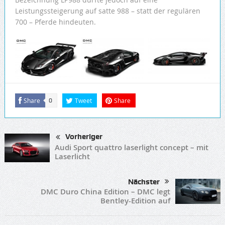
Leistungssteigerung auf satte 988 – statt der regulären
700 – Pferde hindeuten.
Share
Tweet
Share
0
Vorheriger
Audi Sport quattro laserlight concept – mit
Laserlicht
Nächster
DMC Duro China Edition – DMC legt
Bentley-Edition auf