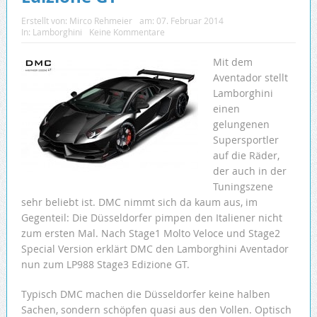
Erstellt von:
Mirco Rehmeier
am:
07. Februar 2014
In:
Lamborghini
Keine Kommentare
Mit dem
Aventador stellt
Lamborghini
einen
gelungenen
Supersportler
auf die Räder,
der auch in der
Tuningszene
sehr beliebt ist. DMC nimmt sich da kaum aus, im
Gegenteil: Die Düsseldorfer pimpen den Italiener nicht
zum ersten Mal. Nach Stage1 Molto Veloce und Stage2
Special Version erklärt DMC den Lamborghini Aventador
nun zum LP988 Stage3 Edizione GT.
Typisch DMC machen die Düsseldorfer keine halben
Sachen, sondern schöpfen quasi aus den Vollen. Optisch