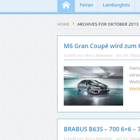
Ferrari
Lamborghini
HOME
ARCHIVES FOR OKTOBER 2013
M6 Gran Coupé wird zum 
Erstellt von:
Mirco Rehmeier
am:
04. Okto
Hama
verw
Welt
Weit
BRABUS B63S – 700 6×6 – 7
Erstellt von:
Mirco Rehmeier
am:
02. Okto