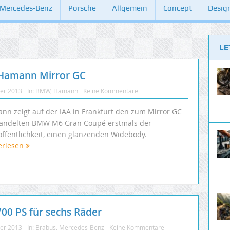
Mercedes-Benz
Porsche
Allgemein
Concept
Desig
LE
Hamann Mirror GC
ber 2013
In:
BMW
,
Hamann
Keine Kommentare
nn zeigt auf der IAA in Frankfurt den zum Mirror GC
andelten BMW M6 Gran Coupé erstmals der
öffentlichkeit, einen glänzenden Widebody.
erlesen
00 PS für sechs Räder
ber 2013
In:
Brabus
,
Mercedes-Benz
Keine Kommentare