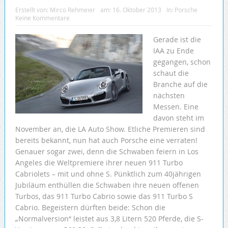
Erstellt von:
Mirco Rehmeier
am:
16. Oktober 2013
In:
Porsche
Keine Kommentare
Gerade ist die
IAA zu Ende
gegangen, schon
schaut die
Branche auf die
nächsten
Messen. Eine
davon steht im
November an, die LA Auto Show. Etliche Premieren sind
bereits bekannt, nun hat auch Porsche eine verraten!
Genauer sogar zwei, denn die Schwaben feiern in Los
Angeles die Weltpremiere ihrer neuen 911 Turbo
Cabriolets – mit und ohne S. Pünktlich zum 40jährigen
Jubiläum enthüllen die Schwaben ihre neuen offenen
Turbos, das 911 Turbo Cabrio sowie das 911 Turbo S
Cabrio. Begeistern dürften beide: Schon die
„Normalversion“ leistet aus 3,8 Litern 520 Pferde, die S-