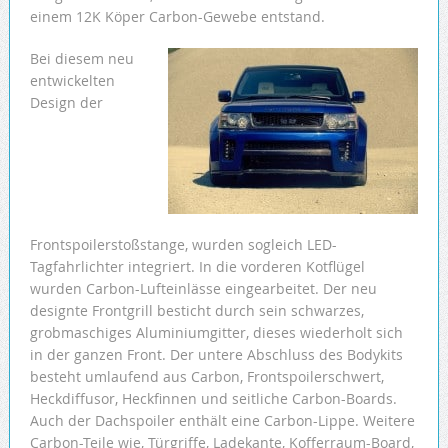
einem 12K Köper Carbon-Gewebe entstand.
Bei diesem neu
entwickelten
Design der
Frontspoilerstoßstange, wurden sogleich LED-
Tagfahrlichter integriert. In die vorderen Kotflügel
wurden Carbon-Lufteinlässe eingearbeitet. Der neu
designte Frontgrill besticht durch sein schwarzes,
grobmaschiges Aluminiumgitter, dieses wiederholt sich
in der ganzen Front. Der untere Abschluss des Bodykits
besteht umlaufend aus Carbon, Frontspoilerschwert,
Heckdiffusor, Heckfinnen und seitliche Carbon-Boards.
Auch der Dachspoiler enthält eine Carbon-Lippe. Weitere
Carbon-Teile wie, Türgriffe, Ladekante, Kofferraum-Board,