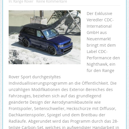
In:
Range Rover
Keine Kommentare
Der Exklusive
Veredler CDC-
International
GmbH aus
Neuenmarkt
bringt mit dem
Label CDC-
Performance den
Nighthawk, ein
für den Range
Rover Sport durchgestyltes
Individuallisierungsprogramm an die Öffentlichkeit. Die
unzähligen Modifikationen des Exterior-Bereiches des
Fahrzeuges, beziehen sich auf das grundlegend
geänderte Design der Aerodynamikbauteile wie
Frontspoiler, Seitenschweller, Heckschürze mit Diffusor,
Dachkantenspoiler, Spiegel und dem Breitbau der
Radläufe. Abgerundet wird das Programm durch das 28-
teilige Carbon-Set, welches in aufwendiger Handarbeit in