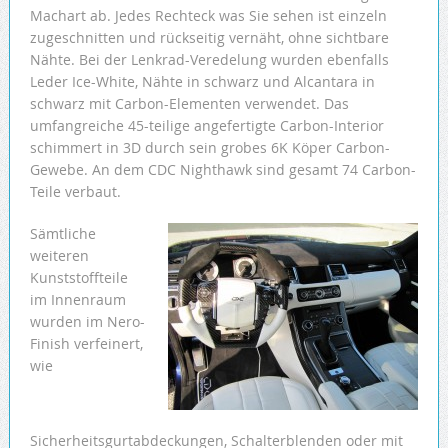
Machart ab. Jedes Rechteck was Sie sehen ist einzeln
zugeschnitten und rückseitig vernäht, ohne sichtbare
Nähte. Bei der Lenkrad-Veredelung wurden ebenfalls
Leder Ice-White, Nähte in schwarz und Alcantara in
schwarz mit Carbon-Elementen verwendet. Das
umfangreiche 45-teilige angefertigte Carbon-Interior
schimmert in 3D durch sein grobes 6K Köper Carbon-
Gewebe. An dem CDC Nighthawk sind gesamt 74 Carbon-
Teile verbaut.
Sämtliche
weiteren
Kunststoffteile
im Innenraum
wurden im Nero-
Finish verfeinert,
wie
Sicherheitsgurtabdeckungen, Schalterblenden oder mit