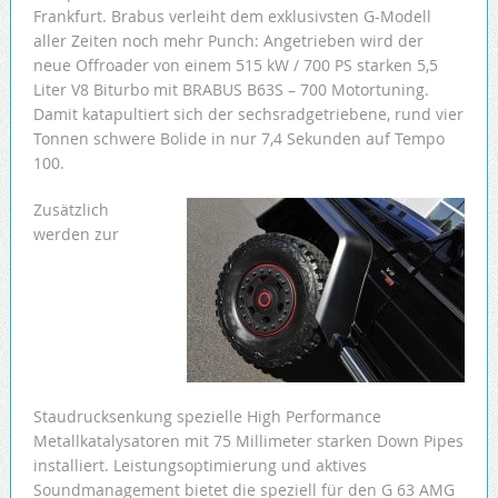
Frankfurt. Brabus verleiht dem exklusivsten G-Modell
aller Zeiten noch mehr Punch: Angetrieben wird der
neue Offroader von einem 515 kW / 700 PS starken 5,5
Liter V8 Biturbo mit BRABUS B63S – 700 Motortuning.
Damit katapultiert sich der sechsradgetriebene, rund vier
Tonnen schwere Bolide in nur 7,4 Sekunden auf Tempo
100.
Zusätzlich
werden zur
Staudrucksenkung spezielle High Performance
Metallkatalysatoren mit 75 Millimeter starken Down Pipes
installiert. Leistungsoptimierung und aktives
Soundmanagement bietet die speziell für den G 63 AMG