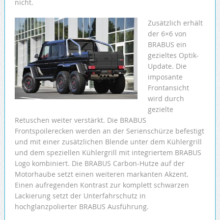
nicht.
Zusätzlich erhält
der 6×6 von
BRABUS ein
gezieltes Optik-
Update. Die
imposante
Frontansicht
wird durch
gezielte
Retuschen weiter verstärkt. Die BRABUS
Frontspoilerecken werden an der Serienschürze befestigt
und mit einer zusätzlichen Blende unter dem Kühlergrill
und dem speziellen Kühlergrill mit integriertem BRABUS
Logo kombiniert. Die BRABUS Carbon-Hutze auf der
Motorhaube setzt einen weiteren markanten Akzent.
Einen aufregenden Kontrast zur komplett schwarzen
Lackierung setzt der Unterfahrschutz in
hochglanzpolierter BRABUS Ausführung.