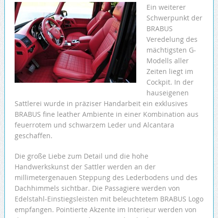
Ein weiterer
Schwerpunkt der
BRABUS
Veredelung des
mächtigsten G-
Modells aller
Zeiten liegt im
Cockpit. In der
hauseigenen
Sattlerei wurde in präziser Handarbeit ein exklusives
BRABUS fine leather Ambiente in einer Kombination aus
feuerrotem und schwarzem Leder und Alcantara
geschaffen.
Die große Liebe zum Detail und die hohe
Handwerkskunst der Sattler werden an der
millimetergenauen Steppung des Lederbodens und des
Dachhimmels sichtbar. Die Passagiere werden von
Edelstahl-Einstiegsleisten mit beleuchtetem BRABUS Logo
empfangen. Pointierte Akzente im Interieur werden von