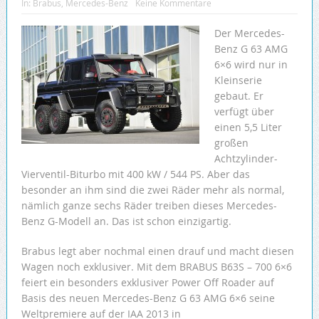
In:
Brabus
,
Mercedes-Benz
Keine Kommentare
Der Mercedes-
Benz G 63 AMG
6×6 wird nur in
Kleinserie
gebaut. Er
verfügt über
einen 5,5 Liter
großen
Achtzylinder-
Vierventil-
Biturbo mit 400 kW / 544 PS. Aber das
besonder an ihm sind die zwei Räder mehr als normal,
nämlich ganze sechs Räder treiben dieses Mercedes-
Benz G-Modell an. Das ist schon einzigartig.
Brabus legt aber nochmal einen drauf und macht diesen
Wagen noch exklusiver. Mit dem BRABUS B63S – 700 6×6
feiert ein besonders exklusiver Power Off Roader auf
Basis des neuen Mercedes-Benz G 63 AMG 6×6 seine
Weltpremiere auf der IAA 2013 in