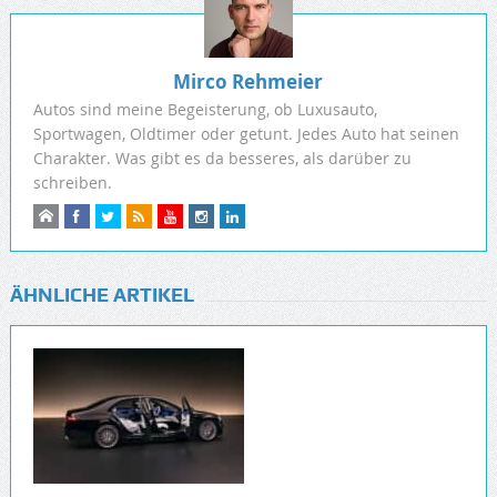
Mirco Rehmeier
Autos sind meine Begeisterung, ob Luxusauto,
Sportwagen, Oldtimer oder getunt. Jedes Auto hat seinen
Charakter. Was gibt es da besseres, als darüber zu
schreiben.
ÄHNLICHE ARTIKEL