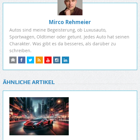
Mirco Rehmeier
Autos sind meine Begeisterung, ob Luxusauto,
Sportwagen, Oldtimer oder getunt. Jedes Auto hat seinen
Charakter. Was gibt es da besseres, als darüber zu
schreiben.
ÄHNLICHE ARTIKEL