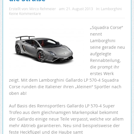
Erstellt von:
Mirco Rehmeier
am:
21. August 2013
In:
Lamborghini
Keine Kommentare
„Squadra Corse“
nennt
Lamborghini
seine gerade neu
aufgelegte
Rennabteilung,
die prompt ihr
erstes Werk
zeigt. Mit dem Lamborghini Gallardo LP 570-4 Squadra
Corse runden die Italiener ihren „kleinen“ Sportler nach
oben ab!
Auf Basis des Rennsportlers Gallardo LP 570-4 Super
Trofeo aus dem gleichnamigen Markenpokal bekommt
der Gallardo einige neue Teile verpasst, welche vor allem
mehr Abtrieb garantieren. Neu sind beispielsweise der
feste Heckflügel und die Haube samt