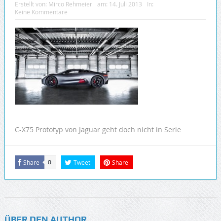
Erstellt von:
Mirco Rehmeier
am:
14. Juli 2013
In:
Keine Kommentare
C-X75 Prototyp von Jaguar geht doch nicht in Serie
Share
Tweet
Share
0
ÜBER DEN AUTHOR