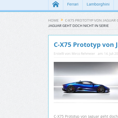
Ferrari
Lamborghini
HOME
C-X75 PROTOTYP VON JAGUAR G
JAGUAR GEHT DOCH NICHT IN SERIE
C-X75 Prototyp von J
Erstellt von:
Mirco Rehmeier
am:
14. Juli 2
C-X75 Prototyp von Jaguar geht doch 