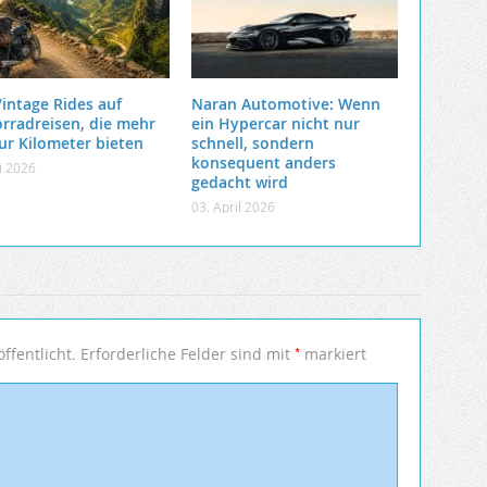
Vintage Rides auf
Naran Automotive: Wenn
rradreisen, die mehr
ein Hypercar nicht nur
nur Kilometer bieten
schnell, sondern
konsequent anders
li 2026
gedacht wird
03. April 2026
*
ffentlicht.
Erforderliche Felder sind mit
markiert