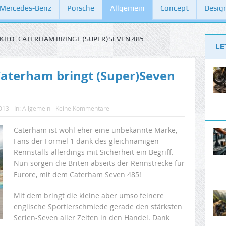
Mercedes-Benz
Porsche
Allgemein
Concept
Desig
 KILO: CATERHAM BRINGT (SUPER)SEVEN 485
LE
 Caterham bringt (Super)Seven
2013
In:
Allgemein
Keine Kommentare
Caterham ist wohl eher eine unbekannte Marke,
Fans der Formel 1 dank des gleichnamigen
Rennstalls allerdings mit Sicherheit ein Begriff.
Nun sorgen die Briten abseits der Rennstrecke für
Furore, mit dem Caterham Seven 485!
Mit dem bringt die kleine aber umso feinere
englische Sportlerschmiede gerade den stärksten
Serien-Seven aller Zeiten in den Handel. Dank