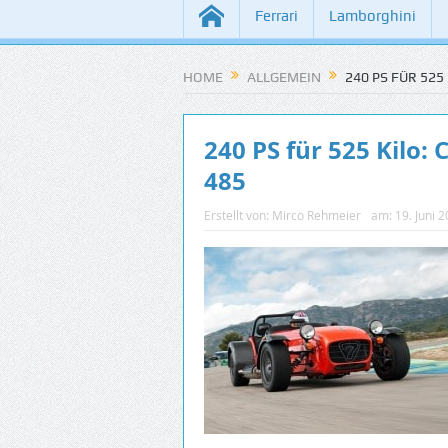
Ferrari
Lamborghini
HOME
ALLGEMEIN
240 PS FÜR 525
240 PS für 525 Kilo:
485
Erstellt von:
Mirco Rehmeier
am:
19. Juni 