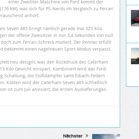
einer Zweiliter-Maschine von Ford kommt der
176 kW), was sich für PS-Nerds im Vergleich zu Ferrari
erauschend anhört.
ham Seven 485 bringt nämlich gerade mal 525 Kilo
en der offene Zweisitzer in nur 3,4 Sekunden von null
 doch zum Ferrari-Schreck mutiert. Der Renner erfüllt
nd bekommt einen nagelneuen Sport-Modus verpasst.
mplett neu designt, was den Rückdruck des Caterham
3 Kilo Gewicht einspart. Kombiniert wird das Ford-
ng-Schaltung, die Stoßdämpfer samt Eibach-Federn
en. Kosten wird der Caterham Seven 485 schließlich
ion ist zum Juli anvisiert, die ersten Auslieferungen
Nächster