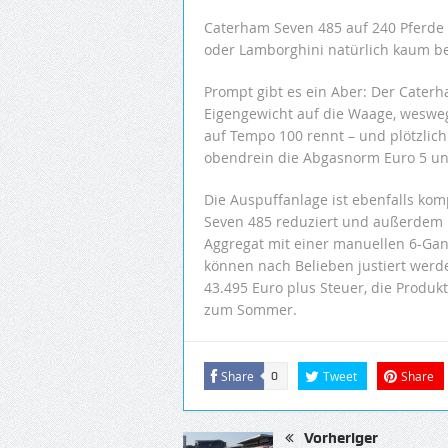
Caterham Seven 485 auf 240 Pferde (
oder Lamborghini natürlich kaum b
Prompt gibt es ein Aber: Der Cater
Eigengewicht auf die Waage, wesweg
auf Tempo 100 rennt – und plötzlich
obendrein die Abgasnorm Euro 5 u
Die Auspuffanlage ist ebenfalls ko
Seven 485 reduziert und außerdem 1
Aggregat mit einer manuellen 6-Ga
können nach Belieben justiert werd
43.495 Euro plus Steuer, die Produkt
zum Sommer.
Share
Tweet
Share
0
Vorheriger