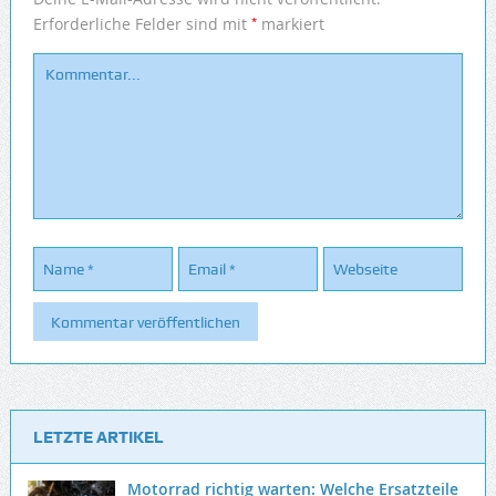
*
Erforderliche Felder sind mit
markiert
LETZTE ARTIKEL
Motorrad richtig warten: Welche Ersatzteile