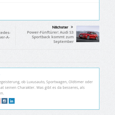
Nächster
Power-Fünftürer: Audi S3
cedes-
Sportback kommt zum
er-A-
September
r
egeisterung, ob Luxusauto, Sportwagen, Oldtimer oder
hat seinen Charakter. Was gibt es da besseres, als
en.