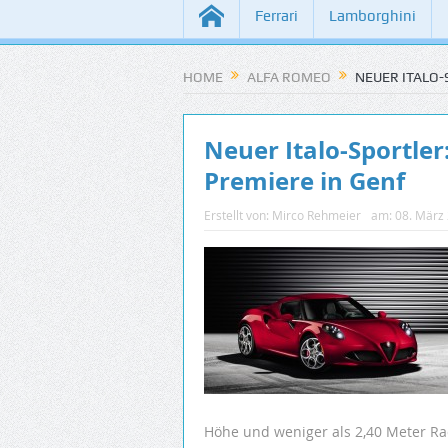
Ferrari
Lamborghini
HOME
ALFA ROMEO
NEUER ITALO-
Neuer Italo-Sportler
Premiere in Genf
Erstellt von:
Mirco Rehmeier
am:
08. März
Höhe und weniger als 2,40 Meter Ra