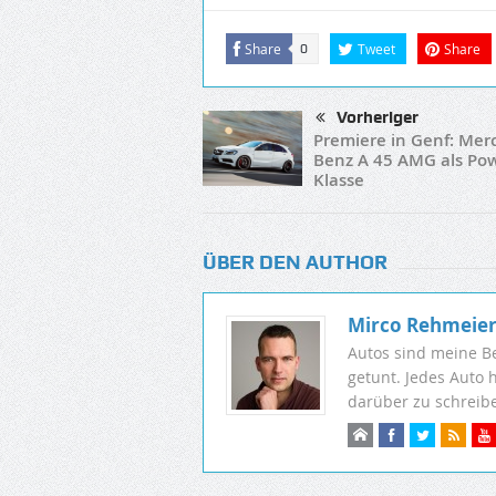
Share
Tweet
Share
0
Vorheriger
Premiere in Genf: Mer
Benz A 45 AMG als Pow
Klasse
ÜBER DEN AUTHOR
Mirco Rehmeie
Autos sind meine B
getunt. Jedes Auto 
darüber zu schreib