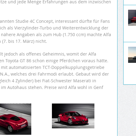
sitze und jede Menge Erfahrungen aus dem inzwischen
kannten Studie 4C Concept, interessant dürfte für Fans
sich als Vierzylinder-Turbo und Weiterentwicklung der
, nähere Angaben als zum Hub (1.750 ccm) machte Alfa
(7. bis 17. März) nicht.
lt jedoch als offenes Geheimnis, womit der Alfa
 Toyota GT 86 schon einige Pferdchen voraus hätte.
 mit automatisierten TCT-Doppelkupplungsgetriebe
A., welches drei Fahrmodi erlaubt. Gebaut wird der
gleich 4 Zylinder) bei Fiat-Schwester Maserati in
 im Autohaus stehen. Preise wird Alfa wohl in Genf