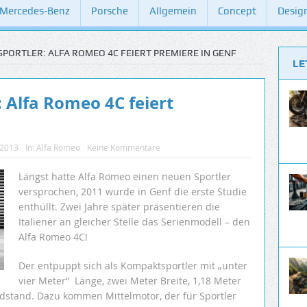
Mercedes-Benz
Porsche
Allgemein
Concept
Desig
SPORTLER: ALFA ROMEO 4C FEIERT PREMIERE IN GENF
LE
: Alfa Romeo 4C feiert
 2013
In:
Alfa Romeo
Keine Kommentare
Längst hatte Alfa Romeo einen neuen Sportler
versprochen, 2011 wurde in Genf die erste Studie
enthüllt. Zwei Jahre später präsentieren die
Italiener an gleicher Stelle das Serienmodell – den
Alfa Romeo 4C!
Der entpuppt sich als Kompaktsportler mit „unter
vier Meter“ Länge, zwei Meter Breite, 1,18 Meter
dstand. Dazu kommen Mittelmotor, der für Sportler