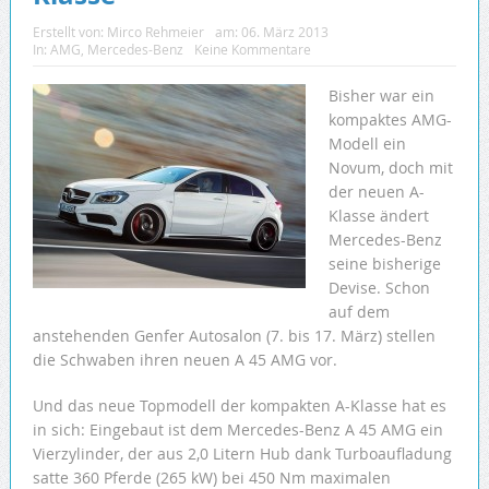
Erstellt von:
Mirco Rehmeier
am:
06. März 2013
In:
AMG
,
Mercedes-Benz
Keine Kommentare
Bisher war ein
kompaktes AMG-
Modell ein
Novum, doch mit
der neuen A-
Klasse ändert
Mercedes-Benz
seine bisherige
Devise. Schon
auf dem
anstehenden Genfer Autosalon (7. bis 17. März) stellen
die Schwaben ihren neuen A 45 AMG vor.
Und das neue Topmodell der kompakten A-Klasse hat es
in sich: Eingebaut ist dem Mercedes-Benz A 45 AMG ein
Vierzylinder, der aus 2,0 Litern Hub dank Turboaufladung
satte 360 Pferde (265 kW) bei 450 Nm maximalen