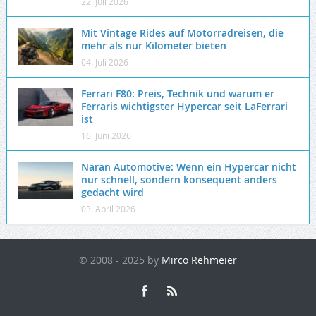
22. Juli 2026
Mit Vintage Rides auf Motorradreisen, die
mehr als nur Kilometer bieten
04. Juli 2026
Ferrari F80: Preis, Technik und warum er
Ferraris wichtigster Hypercar seit LaFerrari
ist
16. Juni 2026
Naran Automotive: Wenn ein Hypercar nicht
nur schnell, sondern konsequent anders
gedacht wird
03. April 2026
© 2008 - 2025 by
Mirco Rehmeier