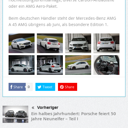
oder ein AMG Aero-Paket.
Beim deutschen Händler steht der Mercedes-Benz AMG
A 45 AMG übrigens ab Juni, als besondere Edition 1.
Share
Tweet
Share
0
Vorheriger
Ein halbes Jahrhundert: Porsche feiert 50
Jahre Neunelfer – Teil I