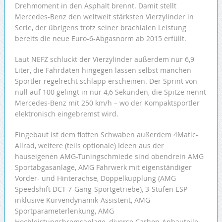
Drehmoment in den Asphalt brennt. Damit stellt
Mercedes-Benz den weltweit stärksten Vierzylinder in
Serie, der übrigens trotz seiner brachialen Leistung
bereits die neue Euro-6-Abgasnorm ab 2015 erfüllt.
Laut NEFZ schluckt der Vierzylinder außerdem nur 6,9
Liter, die Fahrdaten hingegen lassen selbst manchen
Sportler regelrecht schlapp erscheinen. Der Sprint von
null auf 100 gelingt in nur 4,6 Sekunden, die Spitze nennt
Mercedes-Benz mit 250 km/h – wo der Kompaktsportler
elektronisch eingebremst wird.
Eingebaut ist dem flotten Schwaben außerdem 4Matic-
Allrad, weitere (teils optionale) Ideen aus der
hauseigenen AMG-Tuningschmiede sind obendrein AMG
Sportabgasanlage, AMG Fahrwerk mit eigenständiger
Vorder- und Hinterachse, Doppelkupplung (AMG
Speedshift DCT 7-Gang-Sportgetriebe), 3-Stufen ESP
inklusive Kurvendynamik-Assistent, AMG
Sportparameterlenkung, AMG
Hochleistungsbremsanlage, diverse Carbon-Anbauteile